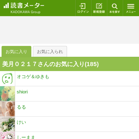
ログイン
新規登録
本を探
お気に入り
お気に入られ
美月０２１７さんのお気に入り(
185
)
オコゲ＆ゆきも
shiori
るる
けい
しーまま