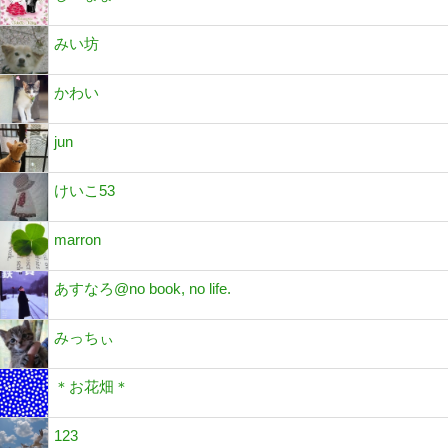
みい坊
かわい
jun
けいこ53
marron
あすなろ@no book, no life.
みっちぃ
＊お花畑＊
123