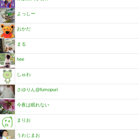
よっしー
おかだ
まる
hee
しゅわ
さゆりん@fumopuri
今夜は眠れない
まりお
うわじまお