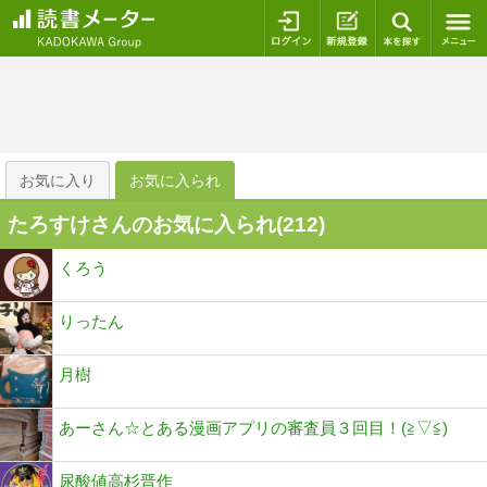
ログイン
新規登録
本を探
お気に入り
お気に入られ
たろすけさんのお気に入られ(
212
)
くろう
りったん
月樹
あーさん☆とある漫画アプリの審査員３回目！(⁠≧⁠▽⁠≦⁠)
尿酸値高杉晋作