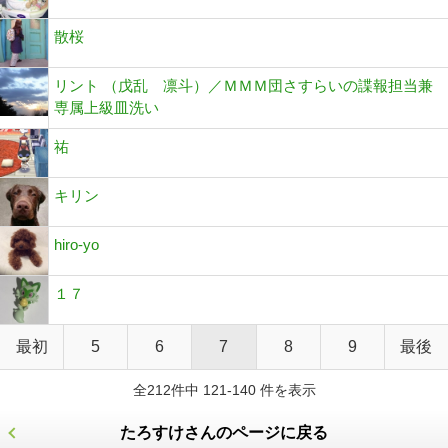
散桜
リント （戊乱 凛斗）／ＭＭＭ団さすらいの諜報担当兼
専属上級皿洗い
祐
キリン
hiro-yo
１７
最初
5
6
7
8
9
最後
全212件中 121-140 件を表示
たろすけさんのページに戻る