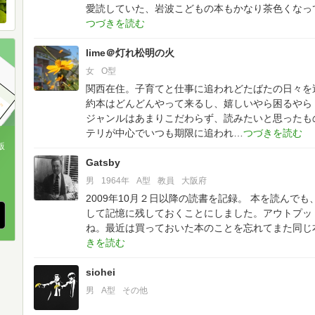
愛読していた、岩波こどもの本もかなり茶色くなっ
lime＠灯れ松明の火
女
O型
関西在住。子育てと仕事に追われどたばたの日々を
約本はどんどんやって来るし、嬉しいやら困るやら
ジャンルはあまりこだわらず、読みたいと思ったも
テリが中心でいつも期限に追われ
版
Gatsby
、
男
1964年
A型
教員
大阪府
2009年10月２日以降の読書を記録。
本を読んでも
して記憶に残しておくことにしました。アウトプッ
ね。最近は買っておいた本のことを忘れてまた同じ
siohei
男
A型
その他