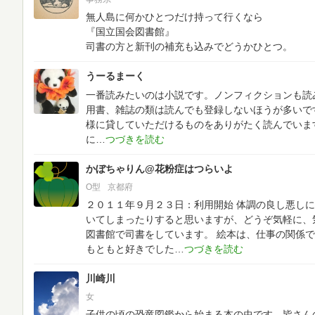
無人島に何かひとつだけ持って行くなら
『国立国会図書館』
司書の方と新刊の補充も込みでどうかひとつ。
うーるまーく
一番読みたいのは小説です。ノンフィクションも読
用書、雑誌の類は読んでも登録しないほうが多いで
様に貸していただけるものをありがたく読んでいま
に
かぼちゃりん@花粉症はつらいよ
O型
京都府
２０１１年９月２３日：利用開始
体調の良し悪しに
いてしまったりすると思いますが、どうぞ気軽に、
図書館で司書をしています。
絵本は、仕事の関係で
もともと好きでした
川崎川
女
子供の頃の恐竜図鑑から始まる本の虫です。皆さん