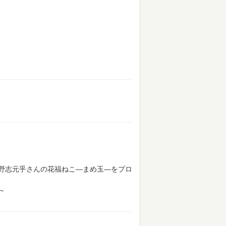
野志元乎さんの花福ねこ―まめ玉―をプロ
～