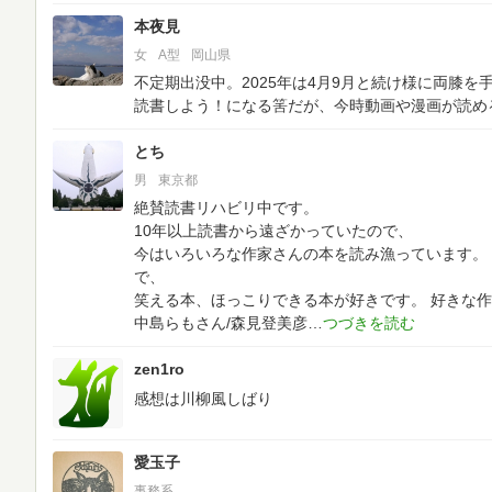
本夜見
女
A型
岡山県
不定期出没中。2025年は4月9月と続け様に両膝
読書しよう！になる筈だが、今時動画や漫画が読め
とち
男
東京都
絶賛読書リハビリ中です。
10年以上読書から遠ざかっていたので、
今はいろいろな作家さんの本を読み漁っています。
で、
笑える本、ほっこりできる本が好きです。
好きな作
中島らもさん/森見登美彦
zen1ro
感想は川柳風しばり
愛玉子
事務系