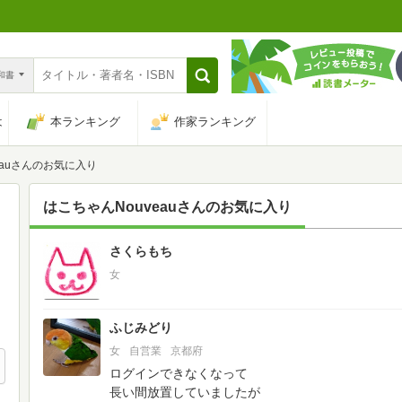
n和書
は
本ランキング
作家ランキング
eauさんのお気に入り
はこちゃんNouveau
さんのお気に入り
さくらもち
107
女
ふじみどり
女
自営業
京都府
ログインできなくなって
長い間放置していましたが