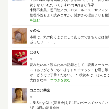
読ませていただいてます(^-^)
■好きな作家
小野不由美／恩田陸／カルロス・ルイス・サフォン
推理小説もよく読みますが、謎解きの理屈よりも物
かのん
本棚は、気の向くままにしてあるのできちんとは整
減ったり・・・。
ぱせり
女
読みたい本・読んだ本の記録として、読書メーター
ス（ありがとうございます）のチェック・お返し等
が、どうぞご了承ください。
＊
積読本は、ほんと
大好きな本
コニコ@共楽
女
共楽Story Club(読書会)を月1回のペースでやってい
8月13日の読書会は