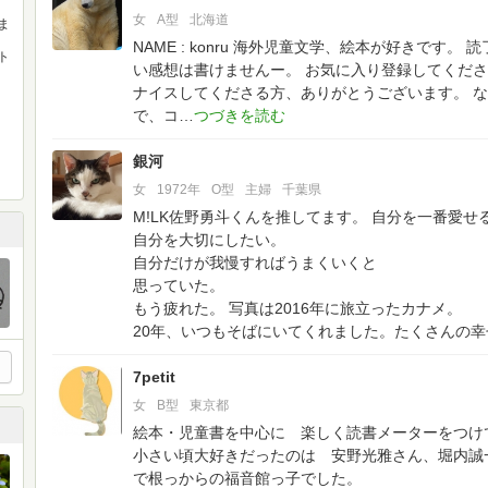
女
A型
北海道
ま
NAME : konru
海外児童文学、絵本が好きです。
読
ト
い感想は書けませんー。
お気に入り登録してくださ
ナイスしてくださる方、ありがとうございます。
な
で、コ
銀河
女
1972年
O型
主婦
千葉県
M!LK佐野勇斗くんを推してます。
自分を一番愛せ
自分を大切にしたい。
自分だけが我慢すればうまくいくと
思っていた。
もう疲れた。
写真は2016年に旅立ったカナメ。
20年、いつもそばにいてくれました。たくさんの
7petit
女
B型
東京都
絵本・児童書を中心に 楽しく読書メーターをつけ
小さい頃大好きだったのは 安野光雅さん、堀内誠
で根っからの福音館っ子でした。