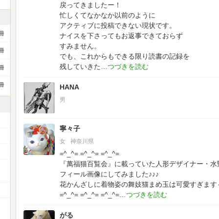
戻ってきましたー！
忙しくてなかなか以前のように
アクティブに投稿できない現状です。
冊
ナイスを下さってもお返事できておらず
すみません。
冊
でも、これからもできる限り読書の記録を
残していきた
冊
冊
HANA
男
寧々子
女
神奈川県
=^_^= =^_^= =^_^=
『萬福猫百覧会』に載っていた人形デザイナー・水
フィール画像にしてみました♪♪♪
花かんざしに着物姿の舞妓猫まめ玉は可愛すぎます
=^_^= =^_^= =^_^=
がる