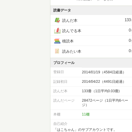
読書データ
133
読んだ本
0
読んでる本
0
積読本
0
読みたい本
プロフィール
登録日
2014/01/19（4584日経過）
記録初日
2014/04/22（4491日経過）
読んだ本
133冊（1日平均0.03冊)
読んだページ
28472ページ（1日平均6ペー
ジ）
本棚
11棚
自己紹介
「はこちゃん」のサブアカウントです。