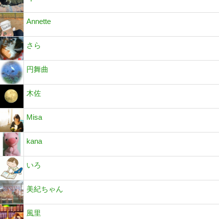
Annette
さら
円舞曲
木佐
Misa
kana
いろ
美紀ちゃん
風里