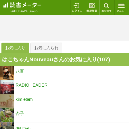
ログイン
新規登録
本を探
お気に入り
お気に入られ
はこちゃんNouveauさんのお気に入り(
107
)
八百
RADIOHEADER
kimietam
杏子
april-cat