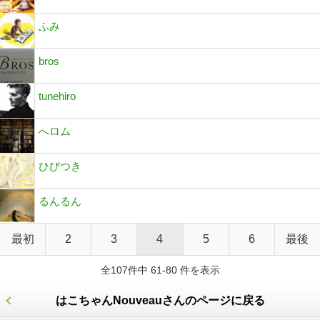
ふみ
bros
tunehiro
へロム
ひびつき
るんるん
最初
2
3
4
5
6
最後
全107件中 61-80 件を表示
はこちゃんNouveauさんのページに戻る