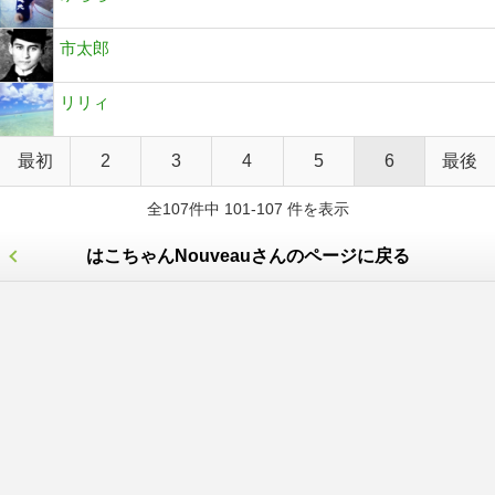
市太郎
リリィ
最初
2
3
4
5
6
最後
全107件中 101-107 件を表示
はこちゃんNouveauさんのページに戻る