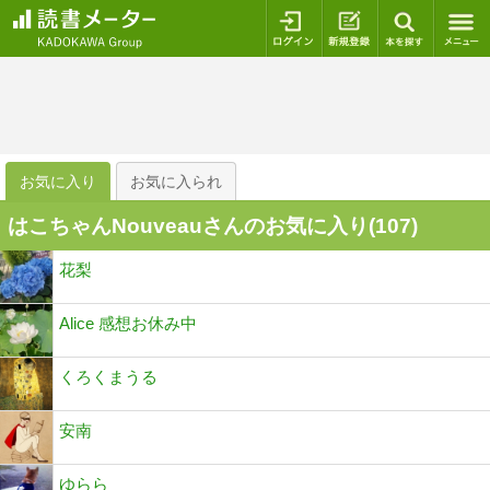
ログイン
新規登録
本を探
お気に入り
お気に入られ
はこちゃんNouveauさんのお気に入り(
107
)
花梨
Alice 感想お休み中
くろくまうる
安南
ゆらら