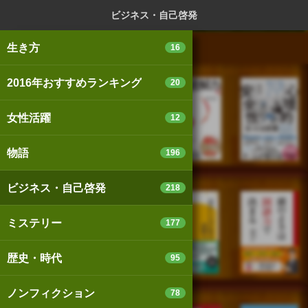
ログイン
新規登録
本を探
ビジネス・自己啓発
生き方
16
2016年おすすめランキング
20
スマートフォン版
パソコン版
女性活躍
12
物語
196
利用規約
個人情報保護基本方針
ビジネス・自己啓発
218
Cookie等の利用に関するガイドライン
ミステリー
177
サイトアクセス情報の取得について
歴史・時代
95
法人・プレスお問い合わせ
運営会社
※本サイトはアフィリエイトプログラムによる収益を得ていま
ノンフィクション
78
す