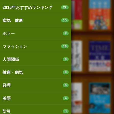
2015年おすすめランキング
22
病気 健康
15
ホラー
8
ファッション
16
人間関係
8
健康・病気
8
経理
6
英語
4
防災
3