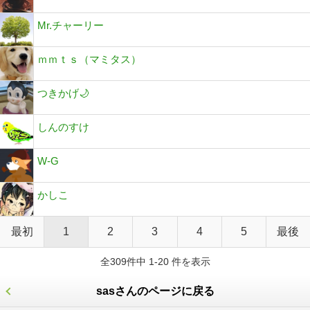
Mr.チャーリー
ｍｍｔｓ（マミタス）
つきかげ🌙
しんのすけ
W-G
かしこ
最初
1
2
3
4
5
最後
全309件中 1-20 件を表示
sasさんのページに戻る