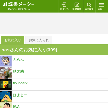
ログイン
新規登録
本を探
お気に入り
お気に入られ
sasさんのお気に入り(
309
)
ふらん
鉄之助
flounder2
ほよじー
IWA