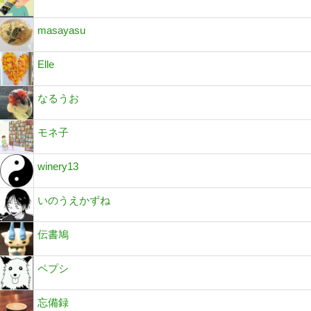
masayasu
Elle
なるうお
モネ子
winery13
いのうえかずね
伝書鳩
ペプシ
忘備録