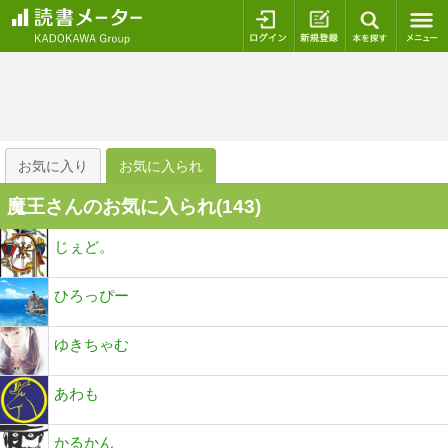
ログイン
新規登録
本を探
お気に入り
お気に入られ
魔王さんのお気に入られ(
143
)
じぇど。
ひろっぴー
ゆきちゃむ
あわも
かるかん