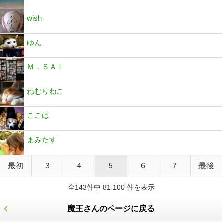
wish
ゆん
Ｍ．ＳＡＩ
ねむりねこ
ここは
まみたす
最初
3
4
5
6
7
最後
全143件中 81-100 件を表示
魔王さんのページに戻る