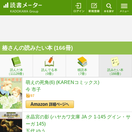
ログイン
新規登録
本を探
椿
さんの読みたい本 (166冊)
読んだ本
読んでる本
積読本
読みたい本
（11128冊）
（0冊）
（7冊）
（166冊）
萌えの死角(6) (KARENコミックス)
今 市子
97
水晶宮の影 (ハヤカワ文庫 JA ク 1-145 グイン・サ
ーガ 145)
五代 ゆう