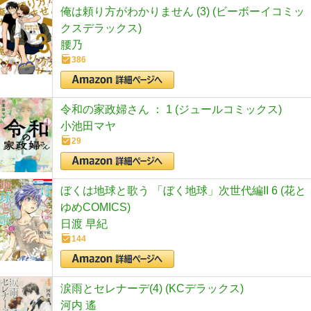
俺は頼り方がわかりません (3) (ビーボーイコミッ
クスデラックス)
腰乃
386
令和の家政婦さん ： 1 (ジュールコミックス)
小池田マヤ
29
ぼくは地球と歌う 「ぼく地球」次世代編II 6 (花と
ゆめCOMICS)
日渡 早紀
144
涙雨とセレナーデ(4) (KCデラックス)
河内 遙