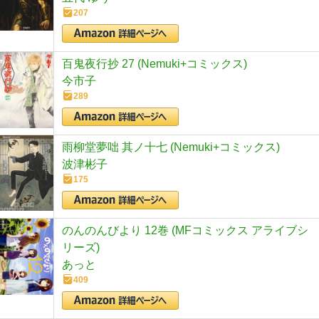
207
百鬼夜行抄 27 (Nemuki+コミックス)
今市子
289
雨柳堂夢咄 其ノ十七 (Nemuki+コミックス)
波津彬子
175
のんのんびより 12巻 (MFコミックス アライブシ
リーズ)
あっと
409