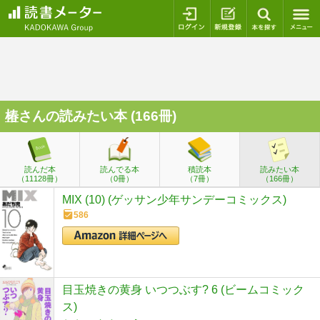
ログイン
新規登録
本を探
椿
さんの読みたい本 (166冊)
読んだ本
読んでる本
積読本
読みたい本
（11128冊）
（0冊）
（7冊）
（166冊）
MIX (10) (ゲッサン少年サンデーコミックス)
586
目玉焼きの黄身 いつつぶす? 6 (ビームコミック
ス)