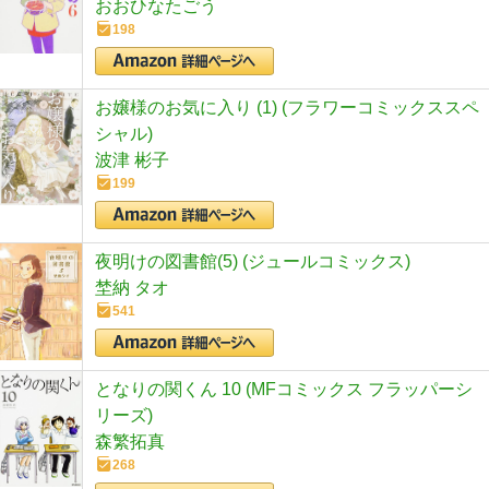
おおひなたごう
198
お嬢様のお気に入り (1) (フラワーコミックススペ
シャル)
波津 彬子
199
夜明けの図書館(5) (ジュールコミックス)
埜納 タオ
541
となりの関くん 10 (MFコミックス フラッパーシ
リーズ)
森繁拓真
268