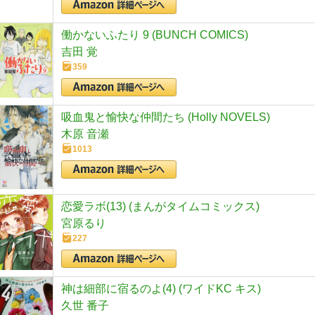
働かないふたり 9 (BUNCH COMICS)
吉田 覚
359
吸血鬼と愉快な仲間たち (Holly NOVELS)
木原 音瀬
1013
恋愛ラボ(13) (まんがタイムコミックス)
宮原るり
227
神は細部に宿るのよ(4) (ワイドKC キス)
久世 番子