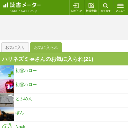
ログイン
新規登録
本を探
お気に入り
お気に入られ
ハリネズミ🦔さんのお気に入られ(
21
)
初雪ハロー
初雪ハロー
とふめん
ぼん
Naoki