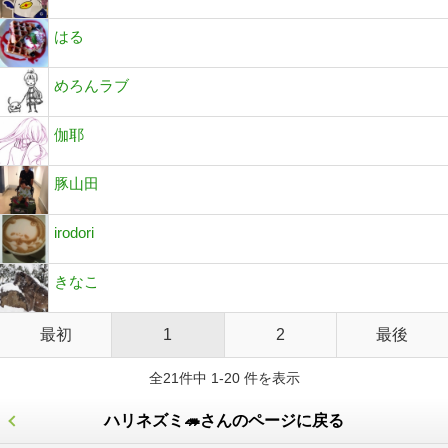
はる
めろんラブ
伽耶
豚山田
irodori
きなこ
最初
1
2
最後
全21件中 1-20 件を表示
ハリネズミ🦔さんのページに戻る