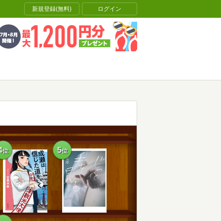
新規登録(無料)
ログイン
4
5
位
位