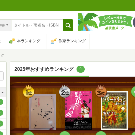
n和書
は
本ランキング
作家ランキング
ング
2025年おすすめランキング
9
1
2
3
順
位
位
位
順
0
順
0
順
0
順
0