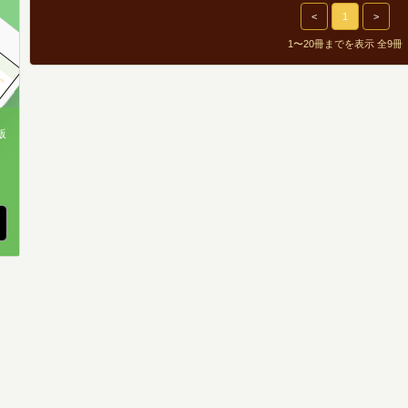
<
1
>
1〜20冊までを表示 全9冊
版
、