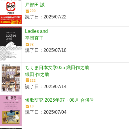
戸部田 誠
200
読了日：
2025/07/22
Ladies and
平岡直子
82
読了日：
2025/07/18
ちくま日本文学035 織田作之助
織田 作之助
222
読了日：
2025/07/14
短歌研究 2025年07・08月 合併号
10
読了日：
2025/07/04