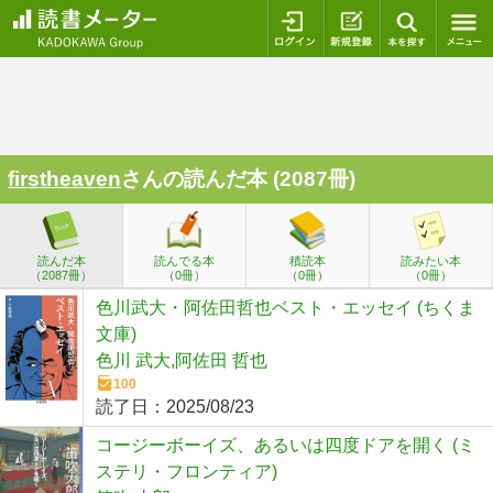
ログイン
新規登録
本を探
firstheaven
さんの読んだ本 (2087冊)
読んだ本
読んでる本
積読本
読みたい本
（2087冊）
（0冊）
（0冊）
（0冊）
色川武大・阿佐田哲也ベスト・エッセイ (ちくま
文庫)
色川 武大,阿佐田 哲也
100
読了日：
2025/08/23
コージーボーイズ、あるいは四度ドアを開く (ミ
ステリ・フロンティア)