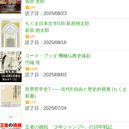
笛吹 太郎
244
読了日：
2025/08/23
ちくま日本文学036 萩原朔太郎
萩原 朔太郎
187
読了日：
2025/08/16
コード・ブッダ 機械仏教史縁起
円城 塔
1498
読了日：
2025/08/03
世界哲学史7 ――近代II 自由と歴史的発展 (ちくま
新書)
175
読了日：
2025/07/24
王者の挑戦 「少年ジャンプ+」の10年戦記