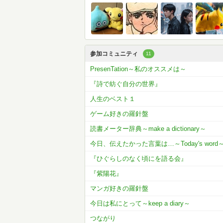
参加コミュニティ
11
PresenTation～私のオススメは～
『詩で紡ぐ自分の世界』
人生のベスト１
ゲーム好きの羅針盤
読書メーター辞典～make a dictionary～
今日、伝えたかった言葉は…～Today's word
『ひぐらしのなく頃にを語る会』
『紫陽花』
マンガ好きの羅針盤
今日は私にとって～keep a diary～
つながり