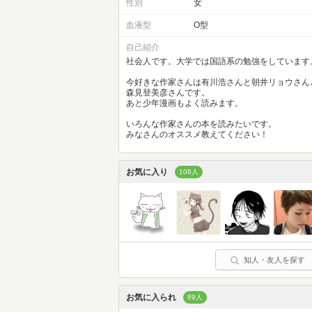
性別
女
血液型
O型
自己紹介
社会人です。大学では国語系の勉強をしています
今好きな作家さんは有川浩さんと朝井リョウさん
森見登美彦さんです。
あと少年漫画もよく読みます。
いろんな作家さんの本を読みたいです。
みなさんのオススメ教えてください！
お気に入り
108人
知人・友人を探す
お気に入られ
89人