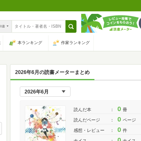
n和書
は
本ランキング
作家ランキング
2026年6月の読書メーターまとめ
0
読んだ本
冊
0
読んだページ
ページ
0
感想・レビュー
件
0
ナイス
ナイス