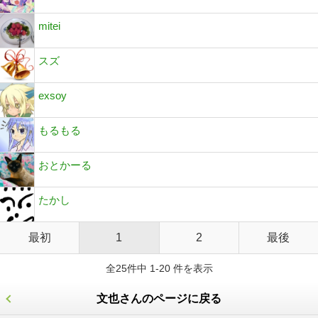
mitei
スズ
exsoy
もるもる
おとかーる
たかし
最初
1
2
最後
全25件中 1-20 件を表示
文也さんのページに戻る