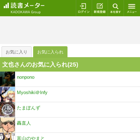
ログイン
新規登録
本を探
お気に入り
お気に入られ
文也さんのお気に入られ(
25
)
nonpono
Myoshiki＠Infy
たまぽんず
轟直人
富山のやまと