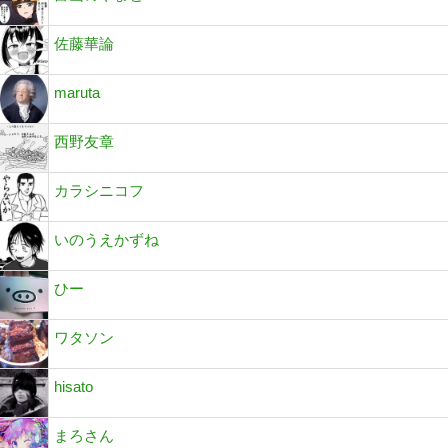
佐藤華論
maruta
西野友章
カラシニコフ
いのうえかずね
ひー
ワタソン
hisato
まろさん