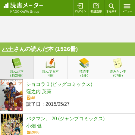
ログイン
新規登録
本を探
ハナ
さんの読んだ本 (1526冊)
読んだ本
読んでる本
積読本
読みたい本
（1526冊）
（4冊）
（1冊）
（87冊）
ショコラ 1 (ビッグコミックス)
窪之内 英策
48
読了日：
2015/05/27
バクマン。 20 (ジャンプコミックス)
小畑 健
2806