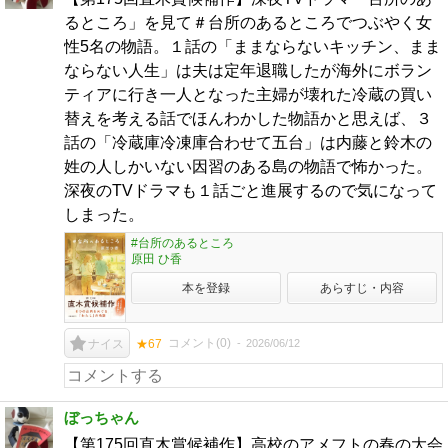
るところ」を見て＃台所のあるところでつぶやく女
性5名の物語。１話の「ままならないキッチン、まま
ならない人生」は夫は定年退職したが海外にボラン
ティアに行き一人となった主婦が壊れた冷蔵の買い
替えを考える話でほんわかした物語かと思えば、３
話の「冷蔵庫冷凍庫合わせて五台」は内藤と鈴木の
姓の人しかいない因習のある島の物語で怖かった。
深夜のTVドラマも１話ごと進展するので気になって
しまった。
#台所のあるところ
原田 ひ香
本を登録
あらすじ・内容
コメント(
0
)
2026/06/12
ナイス
★67
ぼっちゃん
【第175回直木賞候補作】高校のアメフトの春の大会