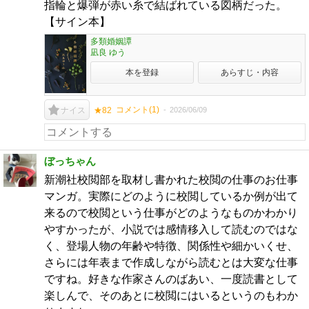
指輪と爆弾が赤い糸で結ばれている図柄だった。
【サイン本】
多類婚姻譚
凪良 ゆう
本を登録
あらすじ・内容
コメント(
1
)
2026/06/09
ナイス
★82
ぼっちゃん
新潮社校閲部を取材し書かれた校閲の仕事のお仕事
マンガ。実際にどのように校閲しているか例が出て
来るので校閲という仕事がどのようなものかわかり
やすかったが、小説では感情移入して読むのではな
く、登場人物の年齢や特徴、関係性や細かいくせ、
さらには年表まで作成しながら読むとは大変な仕事
ですね。好きな作家さんのばあい、一度読書として
楽しんで、そのあとに校閲にはいるというのもわか