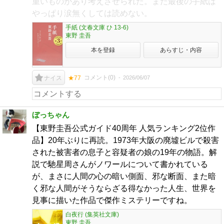
重いものがあり考えさせられた。また最後の手紙は
やっぱり涙無くしては読めない。
手紙 (文春文庫 ひ 13-6)
東野 圭吾
本を登録
あらすじ・内容
コメント(
0
)
2026/06/07
ナイス
★77
ぼっちゃん
【東野圭吾公式ガイド40周年 人気ランキング2位作
品】20年ぶりに再読。1973年大阪の廃墟ビルで殺害
された被害者の息子と容疑者の娘の19年の物語。解
説で馳星周さんがノワールについて書かれている
が、まさに人間の心の暗い側面、邪な断面、また暗
く邪な人間がそうならざる得なかった人生、世界を
見事に描いた作品で傑作ミステリーですね。
白夜行 (集英社文庫)
東野 圭吾