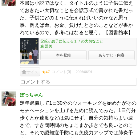
本書は小説ではなく、タイトルのように子供に伝え
ておきたい大切なことを会話形式で書かれた書だっ
た。子供にどのように伝えればいいのかなと思う
事、例えば命、お金、負けたときのことなどが書か
れているので、参考にはなると思う。【図書館本】
父親が息子に伝える１７の大切なこと
森 浩美
本を登録
あらすじ・内容
コメント(
0
)
2026/06/01
ナイス
★47
ぼっちゃん
定年退職して1日30分のウォーキングを始めたがその
モチベーションを上げるために読んでみた。1日何分
歩くとか速度などは気にせず、自分の気持ちよい速
さで、すき間時間のちょこまか歩きでも良いとのこ
と。それで認知症予防にも免疫力アップでは肺炎予