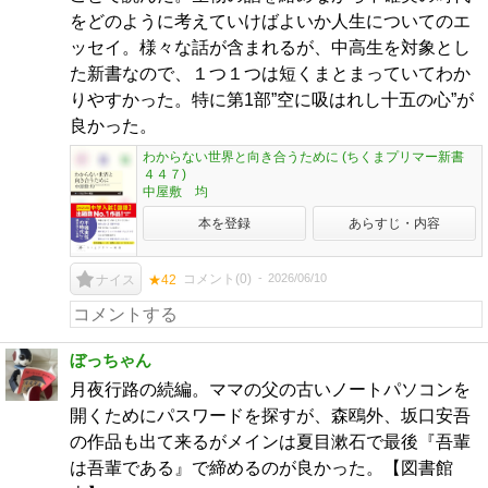
をどのように考えていけばよいか人生についてのエ
ッセイ。様々な話が含まれるが、中高生を対象とし
た新書なので、１つ１つは短くまとまっていてわか
りやすかった。特に第1部”空に吸はれし十五の心”が
良かった。
わからない世界と向き合うために (ちくまプリマー新書
４４７)
中屋敷 均
本を登録
あらすじ・内容
コメント(
0
)
2026/06/10
ナイス
★42
ぼっちゃん
月夜行路の続編。ママの父の古いノートパソコンを
開くためにパスワードを探すが、森鴎外、坂口安吾
の作品も出て来るがメインは夏目漱石で最後『吾輩
は吾輩である』で締めるのが良かった。【図書館