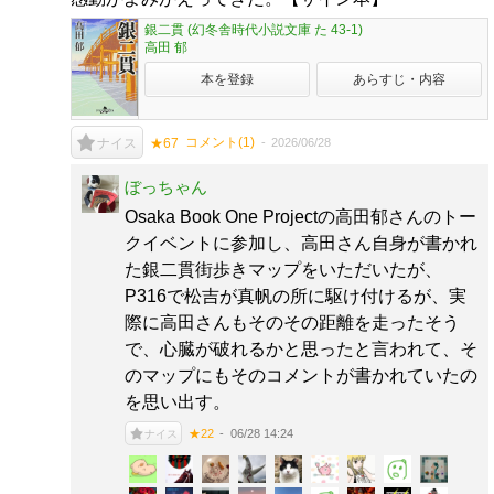
銀二貫 (幻冬舎時代小説文庫 た 43-1)
高田 郁
本を登録
あらすじ・内容
コメント(
1
)
2026/06/28
ナイス
★67
ぼっちゃん
Osaka Book One Projectの高田郁さんのトー
クイベントに参加し、高田さん自身が書かれ
た銀二貫街歩きマップをいただいたが、
P316で松吉が真帆の所に駆け付けるが、実
際に高田さんもそのその距離を走ったそう
で、心臓が破れるかと思ったと言われて、そ
のマップにもそのコメントが書かれていたの
を思い出す。
06/28 14:24
★22
ナイス