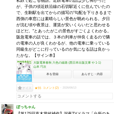
私鉄で起こる物語。近鉄電車の話は少し怖かった
が、子供の頃近鉄沿線の石切駅近くに住んでいたの
で、生駒駅を出てからの描写の”勾配を下りきるまで
西側の車窓には素晴らしい景色が眺められる。夕日
が沈む頃や夜景は、運賃が安いくらいだと思わせる
ほどだ。”とあったがこの景色がすごくよくわかる。
阪急電車の話では、３本の列車が仲良く走るので隣
の電車の人が良くわかるが、他の電車に乗っている
同級生がどこに行っているのか気になる話は良かっ
たかな。【サイン本】
大阪電車春秋 六色の線路 (西日本出版文庫 や 1-1)
山本 巧次
本を登録
あらすじ・内容
コメント(
2
)
2026/06/13
ナイス
★55
ぼっちゃん
【第175回直木賞候補作】深夜TVドラマ「台所のあ