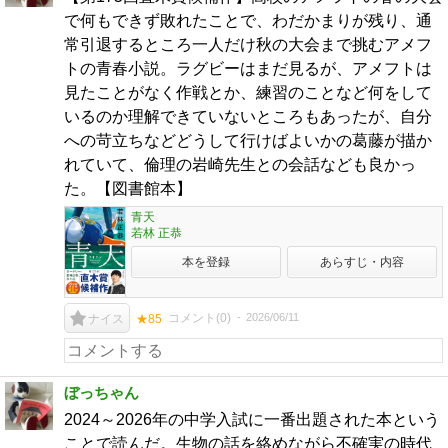
で何もできず敗れたことで、わだかまりが残り、通
常引退するところ一人だけ秋の大会まで挑むアメフ
トの青春小説。ラグビーはまだ見るが、アメフトは
見たことがなく作戦とか、練習のことなど何をして
いるのか理解できていないところもあったが、自分
への苛立ちなどどうして行けばよいかの葛藤が描か
れていて、倫理の岩崎先生との会話なども良かっ
た。【図書館本】
青天
若林 正恭
本を登録
あらすじ・内容
コメント(
0
)
2026/06/11
ナイス
★85
ぼっちゃん
2024～2026年の中学入試に一番出題された本という
ことで読んだ。生物の話を絡めながら不確実の時代