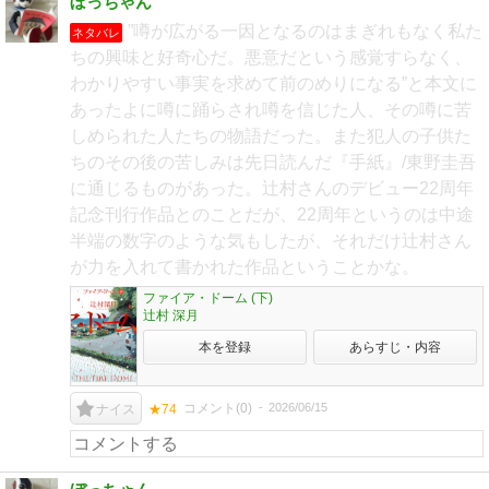
ぼっちゃん
”噂が広がる一因となるのはまぎれもなく私た
ネタバレ
ちの興味と好奇心だ。悪意だという感覚すらなく、
わかりやすい事実を求めて前のめりになる”と本文に
あったよに噂に踊らされ噂を信じた人、その噂に苦
しめられた人たちの物語だった。また犯人の子供た
ちのその後の苦しみは先日読んだ『手紙』/東野圭吾
に通じるものがあった。辻村さんのデビュー22周年
記念刊行作品とのことだが、22周年というのは中途
半端の数字のような気もしたが、それだけ辻村さん
が力を入れて書かれた作品ということかな。
ファイア・ドーム (下)
辻村 深月
本を登録
あらすじ・内容
コメント(
0
)
2026/06/15
ナイス
★74