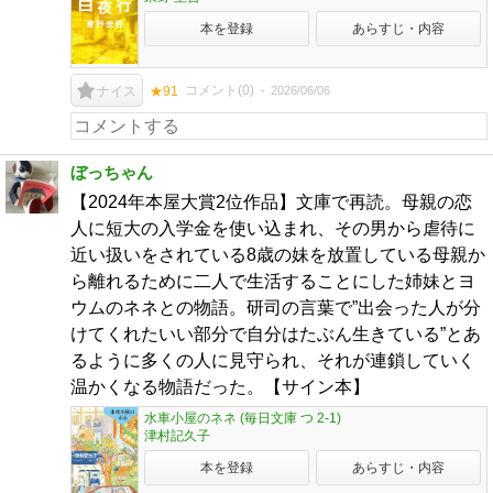
本を登録
あらすじ・内容
コメント(
0
)
2026/06/06
ナイス
★91
ぼっちゃん
【2024年本屋大賞2位作品】文庫で再読。母親の恋
人に短大の入学金を使い込まれ、その男から虐待に
近い扱いをされている8歳の妹を放置している母親か
ら離れるために二人で生活することにした姉妹とヨ
ウムのネネとの物語。研司の言葉で”出会った人が分
けてくれたいい部分で自分はたぶん生きている”とあ
るように多くの人に見守られ、それが連鎖していく
温かくなる物語だった。【サイン本】
水車小屋のネネ (毎日文庫 つ 2-1)
津村記久子
本を登録
あらすじ・内容