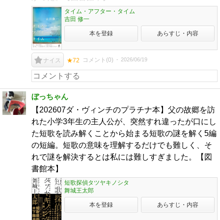
タイム・アフター・タイム
吉田 修一
本を登録
あらすじ・内容
コメント(
0
)
2026/06/19
ナイス
★72
ぼっちゃん
【202607ダ・ヴィンチのプラチナ本】父の故郷を訪
れた小学3年生の主人公が、突然すれ違ったが口にし
た短歌を読み解くことから始まる短歌の謎を解く5編
の短編。短歌の意味を理解するだけでも難しく、そ
れで謎を解決するとは私には難しすぎました。【図
書館本】
短歌探偵タツヤキノシタ
舞城王太郎
本を登録
あらすじ・内容