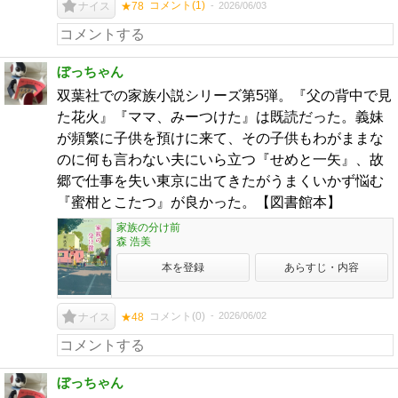
コメント(
1
)
2026/06/03
ナイス
★78
ぼっちゃん
双葉社での家族小説シリーズ第5弾。『父の背中で見
た花火』『ママ、みーつけた』は既読だった。義妹
が頻繁に子供を預けに来て、その子供もわがままな
のに何も言わない夫にいら立つ『せめと一矢』、故
郷で仕事を失い東京に出てきたがうまくいかず悩む
『蜜柑とこたつ』が良かった。【図書館本】
家族の分け前
森 浩美
本を登録
あらすじ・内容
コメント(
0
)
2026/06/02
ナイス
★48
ぼっちゃん