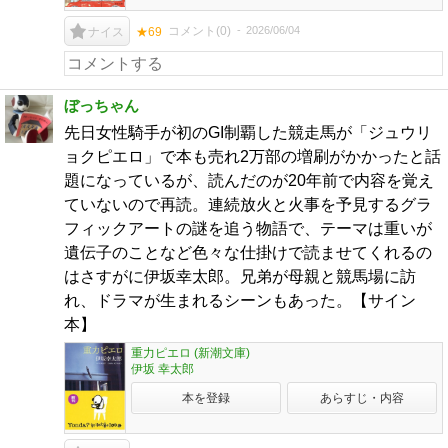
コメント(
0
)
2026/06/04
ナイス
★69
ぼっちゃん
先日女性騎手が初のGI制覇した競走馬が「ジュウリ
ョクピエロ」で本も売れ2万部の増刷がかかったと話
題になっているが、読んだのが20年前で内容を覚え
ていないので再読。連続放火と火事を予見するグラ
フィックアートの謎を追う物語で、テーマは重いが
遺伝子のことなど色々な仕掛けで読ませてくれるの
はさすがに伊坂幸太郎。兄弟が母親と競馬場に訪
れ、ドラマが生まれるシーンもあった。【サイン
本】
重力ピエロ (新潮文庫)
伊坂 幸太郎
本を登録
あらすじ・内容