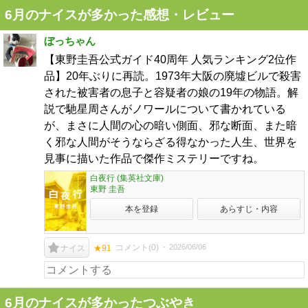
6月のナイスが多かった感想・レビュー
ぼっちゃん
【東野圭吾公式ガイド40周年 人気ランキング2位作
品】20年ぶりに再読。1973年大阪の廃墟ビルで殺害
された被害者の息子と容疑者の娘の19年の物語。解
説で馳星周さんがノワールについて書かれている
が、まさに人間の心の暗い側面、邪な断面、また暗
く邪な人間がそうならざる得なかった人生、世界を
見事に描いた作品で傑作ミステリーですね。
白夜行 (集英社文庫)
東野 圭吾
本を登録
あらすじ・内容
コメント(
0
)
2026/06/06
ナイス
★91
6月のナイスが多かったつぶやき