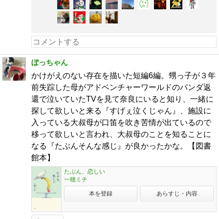
ぼっちゃん
かけがえのない存在を描いた短編6編。甥っ子が３年
前失踪した母がアドベンチャーワールドのパンダ返
還で泣いていたTVを見て奈良にいると知り、一緒に
探して欲しいと来る『すげぇ泣くじゃん』、施設に
入っている大叔母が口笛を吹き苦情が出ているので
移って欲しいと言われ、大叔母のことを知ることに
なる『たぶんそんな感じ』が良かったかな。【図書
館本】
たぶん、恋しい
一穂ミチ
本を登録
あらすじ・内容