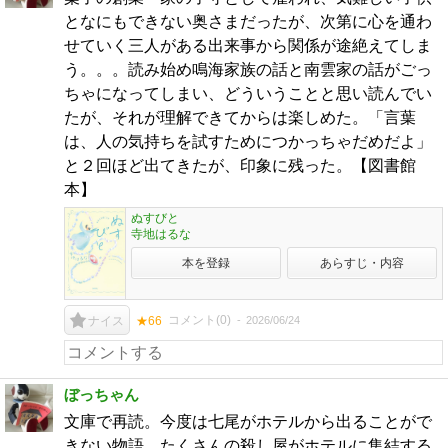
となにもできない奥さまだったが、次第に心を通わ
せていく三人がある出来事から関係が途絶えてしま
う。。。読み始め鳴海家族の話と南雲家の話がごっ
ちゃになってしまい、どういうことと思い読んでい
たが、それが理解できてからは楽しめた。「言葉
は、人の気持ちを試すためにつかっちゃだめだよ」
と２回ほど出てきたが、印象に残った。【図書館
本】
ぬすびと
寺地はるな
本を登録
あらすじ・内容
コメント(
0
)
2026/06/24
ナイス
★66
ぼっちゃん
文庫で再読。今度は七尾がホテルから出ることがで
きない物語。たくさんの殺し屋がホテルに集結する