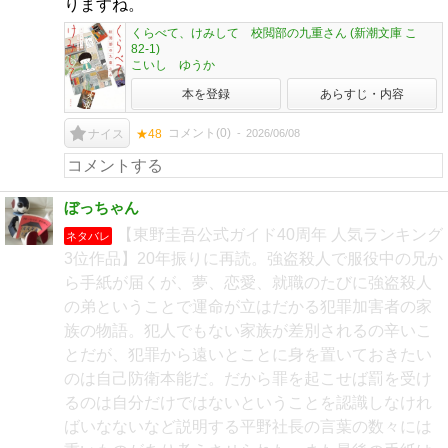
りますね。
くらべて、けみして 校閲部の九重さん (新潮文庫 こ
82-1)
こいし ゆうか
本を登録
あらすじ・内容
コメント(
0
)
2026/06/08
ナイス
★48
ぼっちゃん
【東野圭吾公式ガイド40周年 人気ランキング
ネタバレ
3位作品】20年振りに再読。強盗殺人で服役中の兄か
ら手紙が届くが、夢、恋愛、就職のたびに強盗殺人
の弟ということで運命が立はだかる犯罪加害者の家
族の物語。犯人でもない家族が差別されるの辛いこ
とだが、犯罪から遠いとことに身を置いておきたい
のは自己防衛本能だ。だから罪を起こせば罰を受け
るのは自分だけではないということを認識しなけれ
ばいなないなど説明する平野社長の言葉の数々には