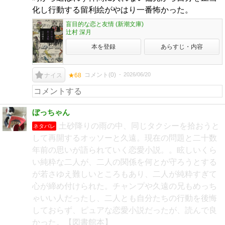
化し行動する留利絵がやはり一番怖かった。
盲目的な恋と友情 (新潮文庫)
辻村 深月
本を登録
あらすじ・内容
コメント(
0
)
2026/06/20
ナイス
★68
ぼっちゃん
土砂降りの雨の中、同じタクシーを拾おうと
ネタバレ
して再開するオッソーと久遠。現在の問題と二十数
年前の思いが語られていく恋愛小説。。眩しいくら
い純粋な二人が、二人の関係を何とか守ろうとする
が若さゆえ難しいところもあり、二人が純粋すぎて
心が締め付けられた。チャンプや久遠の兄もめっち
ゃいい人だったし、二人とも自分たちの行動を後悔
しておらず、ピュアな恋愛小説だったが、読んで良
かった。【図書館本】