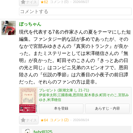
コメント(
0
)
2026/06/27
ナイス
★62
ぼっちゃん
現代を代表する7名の作家さんの夏をテーマにした短
編集。ファンタジー的な話が多めであったが、その
なかで宮部みゆきさんの『真実のトランク』が良か
った。またミステリーとしては米澤穂信さんの『無
明』が良かった。町田そのこさんの『きっとあの日
の光と同じ』はコンビニ兄弟のスピンオフで。恩田
陸さんの『伝説の季節』は六番目の小夜子の前日譚
だった。それらのファンの方は是非。
プレゼント (新潮文庫 し 21-71)
伊坂幸太郎,江國香織,恩田陸,梨木香歩,町田そのこ,宮部み
ゆき,米澤穂信
本を登録
あらすじ・内容
コメント(
2
)
2026/06/24
ナイス
★64
fwhd8325