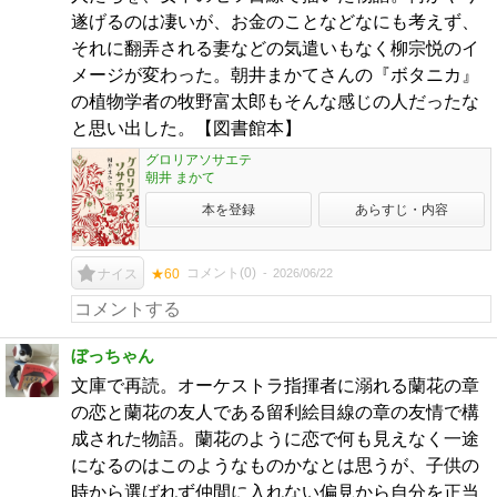
遂げるのは凄いが、お金のことなどなにも考えず、
それに翻弄される妻などの気遣いもなく柳宗悦のイ
メージが変わった。朝井まかてさんの『ボタニカ』
の植物学者の牧野富太郎もそんな感じの人だったな
と思い出した。【図書館本】
グロリアソサエテ
朝井 まかて
本を登録
あらすじ・内容
コメント(
0
)
2026/06/22
ナイス
★60
ぼっちゃん
文庫で再読。オーケストラ指揮者に溺れる蘭花の章
の恋と蘭花の友人である留利絵目線の章の友情で構
成された物語。蘭花のように恋で何も見えなく一途
になるのはこのようなものかなとは思うが、子供の
時から選ばれず仲間に入れない偏見から自分を正当