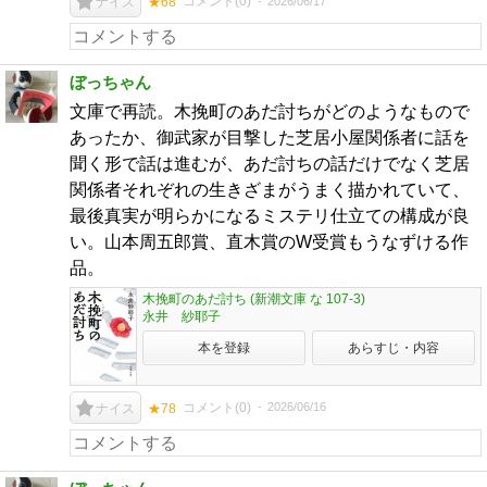
コメント(
0
)
2026/06/17
ナイス
★68
ぼっちゃん
文庫で再読。木挽町のあだ討ちがどのようなもので
あったか、御武家が目撃した芝居小屋関係者に話を
聞く形で話は進むが、あだ討ちの話だけでなく芝居
関係者それぞれの生きざまがうまく描かれていて、
最後真実が明らかになるミステリ仕立ての構成が良
い。山本周五郎賞、直木賞のW受賞もうなずける作
品。
木挽町のあだ討ち (新潮文庫 な 107-3)
永井 紗耶子
本を登録
あらすじ・内容
コメント(
0
)
2026/06/16
ナイス
★78