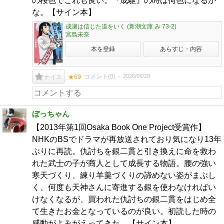
の桜色でこれも良い。『成駆』の時は何色になるか
な。【サイン本】
成瀬は信じた道をいく (新潮文庫 み 73-2)
宮島未奈
本を登録
あらすじ・内容
コメント(
0
)
2026/06/29
ナイス
★69
ぼっちゃん
【2013年第1回Osaka Book One Project受賞作】
NHKのBSでドラマが再放送されており気になり13年
ぶりに再読。仇討ちを銀二貫と引き換えに命を救わ
れた武士の子が商人として成長する物語。腰の強い
寒天づくり、練り羊羹づくりの諦めない姿がまぶし
く、何度も天神さんに寄進する銀を使わなければい
けなくなるが、買われた仇討ちの銀二貫をはじめ全
て生きたお金となっているのが良い。初読した時の
感動がよみがえってきた。【サイン本】