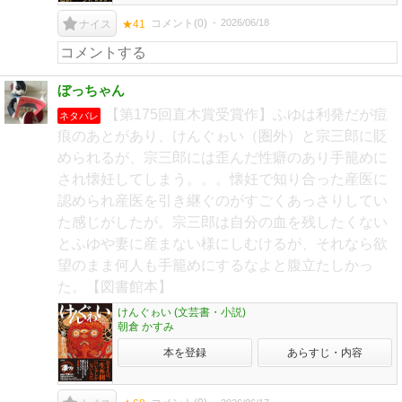
コメント(
0
)
2026/06/18
ナイス
★41
ぼっちゃん
【第175回直木賞受賞作】ふゆは利発だが痘
ネタバレ
痕のあとがあり、けんぐゎい（圏外）と宗三郎に貶
められるが、宗三郎には歪んだ性癖のあり手籠めに
され懐妊してしまう。。。懐妊で知り合った産医に
認められ産医を引き継ぐのがすごくあっさりしてい
た感じがしたが。宗三郎は自分の血を残したくない
とふゆや妻に産まない様にしむけるが、それなら欲
望のまま何人も手籠めにするなよと腹立たしかっ
た。【図書館本】
けんぐゎい (文芸書・小説)
朝倉 かすみ
本を登録
あらすじ・内容