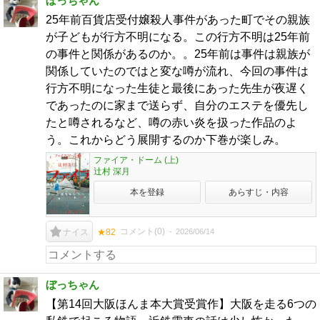
ぼっちゃん
25年前百貨店受付嬢殺人事件があった町でその親族
が子どもが行方不明になる。この行方不明は25年前
の事件と関係があるのか。。25年前は事件は親族が
関係していたのではと変な噂が流れ、今回の事件は
行方不明になった生徒と最後にあった先生が夜遅く
であったのに家まで送らず、自分のエステを優先し
たと噂されるなど、噂の赤い炎を扱った作品のよ
う。これからどう展開するのか下巻が楽しみ。
ファイア・ドーム (上)
辻村 深月
本を登録
あらすじ・内容
コメント(
0
)
2026/06/14
ナイス
★82
ぼっちゃん
【第14回大阪ほんま本大賞受賞作】大阪を走る6つの