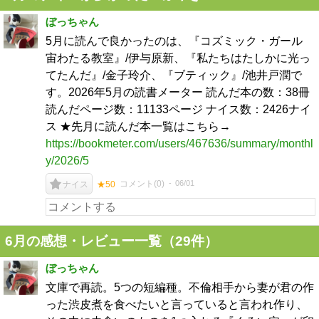
ぼっちゃん
5月に読んで良かったのは、『コズミック・ガール
宙わたる教室』/伊与原新、『私たちはたしかに光っ
てたんだ』/金子玲介、『ブティック』/池井戸潤で
す。2026年5月の読書メーター 読んだ本の数：38冊
読んだページ数：11133ページ ナイス数：2426ナイ
ス ★先月に読んだ本一覧はこちら→
https://bookmeter.com/users/467636/summary/monthl
y/2026/5
コメント(
0
)
06/01
ナイス
★50
6月の感想・レビュー一覧（29件）
ぼっちゃん
文庫で再読。5つの短編種。不倫相手から妻が君の作
った渋皮煮を食べたいと言っていると言われ作り、