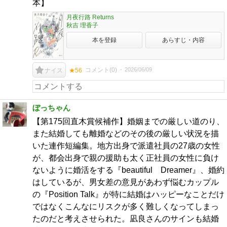
本】
月夜行路 Returns
秋吉 理香子
本を登録
あらすじ・内容
コメント(
0
)
2026/06/09
ナイス
★56
ぼっちゃん
【第175回直木賞候補作】婚姻までの厳しい道のり、
また結婚しても離婚などのその後の厳しい状況を描
いた連作短編集。地方出身で派遣社員の27歳の女性
が、都会出身で親の援助も太く正社員の女性に負け
ないように婚活をする『beautiful Dreamer』、婚約
はしているが、男女差の意見があわず悩むカップル
の『Position Talk』が特に結婚はハッピーなことだけ
ではなくこんなにリスクが多く難しくなってしまっ
たのだと考えさせられた。凪良さんのサインも結婚