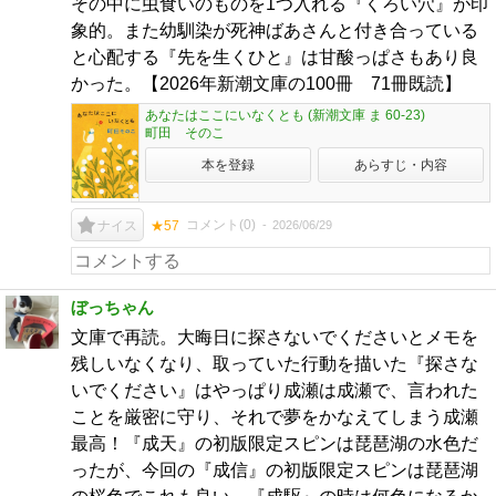
その中に虫食いのものを1つ入れる『くろい穴』が印
象的。また幼馴染が死神ばあさんと付き合っている
と心配する『先を生くひと』は甘酸っぱさもあり良
かった。【2026年新潮文庫の100冊 71冊既読】
あなたはここにいなくとも (新潮文庫 ま 60-23)
町田 そのこ
本を登録
あらすじ・内容
コメント(
0
)
2026/06/29
ナイス
★57
ぼっちゃん
文庫で再読。大晦日に探さないでくださいとメモを
残しいなくなり、取っていた行動を描いた『探さな
いでください』はやっぱり成瀬は成瀬で、言われた
ことを厳密に守り、それで夢をかなえてしまう成瀬
最高！『成天』の初版限定スピンは琵琶湖の水色だ
ったが、今回の『成信』の初版限定スピンは琵琶湖