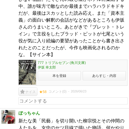
中、誰が味方で敵なのか最後までハラハラドキドキ
だが、最後はスカッとした読み応え。また「資本主
義」の面白い解釈の会話がなどがあるところも伊坂
さんのうまいところ。あとがきで『ブレット・トレ
イン』で主役をしたブラッド・ピットが七尾という
役が気に入り続編の要望があったことから書き出さ
れたとのことだったが、今作も映画化されるのか
な。【サイン本】
777 トリプルセブン (角川文庫)
伊坂 幸太郎
本を登録
あらすじ・内容
コメント(
0
)
2026/06/23
ナイス
★58
ぼっちゃん
新たな美「民藝」を切り開いた柳宗悦とその仲間の
人たちを、女中のセツ目線で描いた物語。何かやり