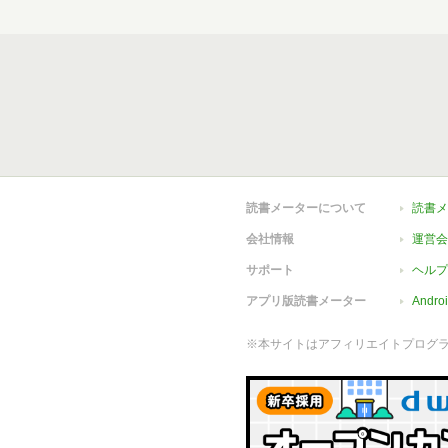
読書メーターについて
読書メ
会社情報
運営会
サポート
ヘルプ
アプリ版読書メーター
Andr
※本サイトはアフィリエイトプログ