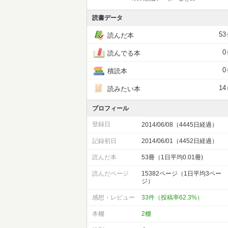
読書データ
53
読んだ本
0
読んでる本
0
積読本
14
読みたい本
プロフィール
登録日
2014/06/08（4445日経過）
記録初日
2014/06/01（4452日経過）
読んだ本
53冊（1日平均0.01冊)
読んだページ
15382ページ（1日平均3ペー
ジ）
感想・レビュー
33件（投稿率62.3%）
本棚
2棚