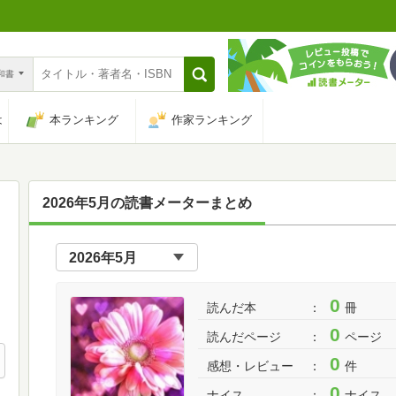
n和書
は
本ランキング
作家ランキング
2026年5月の読書メーターまとめ
0
読んだ本
冊
0
読んだページ
ページ
0
感想・レビュー
件
0
ナイス
ナイス