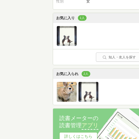
性別
女
お気に入り
1人
知人・友人を探す
お気に入られ
2人
読書メーターの
読書管理
アプリ
詳しくはこちら