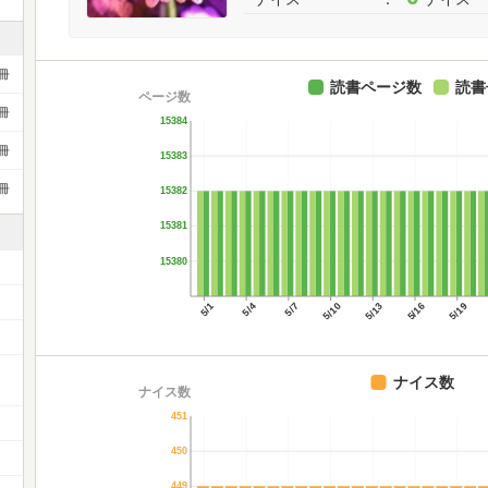
冊
読書ページ数
読書
ページ数
冊
15384
冊
15383
冊
15382
15381
15380
5/1
5/4
5/7
5/10
5/13
5/16
5/19
ナイス数
ナイス数
451
450
449