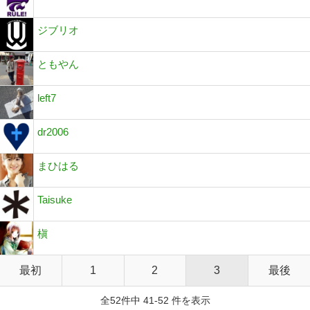
ジブリオ
ともやん
left7
dr2006
まひはる
Taisuke
槇
最初
1
2
3
最後
全52件中 41-52 件を表示