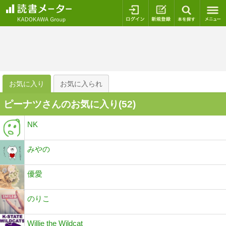
ログイン
新規登録
本を探
お気に入り
お気に入られ
ピーナツさんのお気に入り(
52
)
NK
みやの
優愛
のりこ
Willie the Wildcat