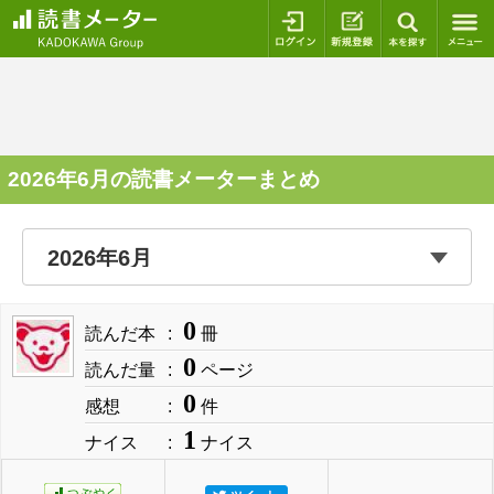
ログイン
新規登録
本を探
2026年6月の読書メーターまとめ
0
読んだ本
冊
0
読んだ量
ページ
0
感想
件
1
ナイス
ナイス