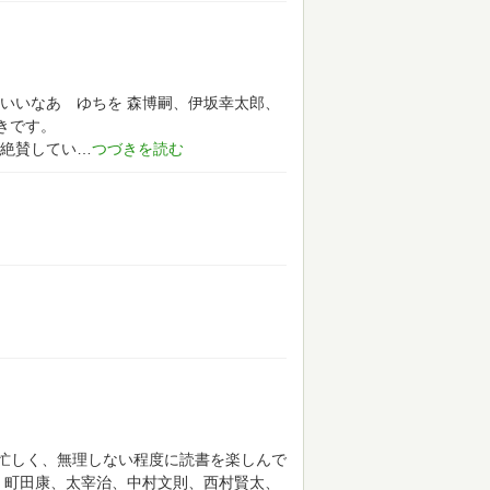
いいなあ ゆちを
森博嗣、伊坂幸太郎、
きです。
絶賛してい
忙しく、無理しない程度に読書を楽しんで
、町田康、太宰治、中村文則、西村賢太、