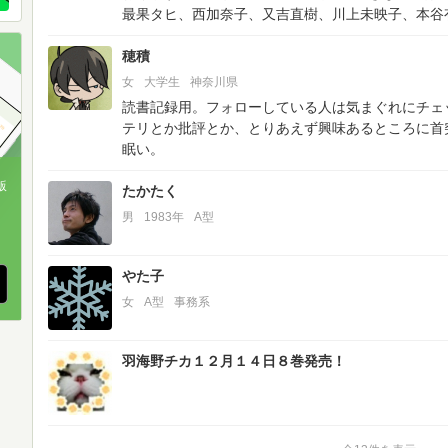
最果タヒ、西加奈子、又吉直樹、川上未映子、本谷
穂積
女
大学生
神奈川県
読書記録用。フォローしている人は気まぐれにチェック
テリとか批評とか、とりあえず興味あるところに首
眠い。
版
たかたく
男
1983年
A型
、
やた子
女
A型
事務系
羽海野チカ１２月１４日８巻発売！