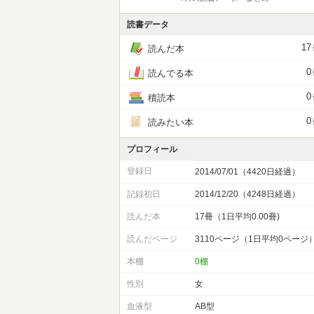
読書データ
17
読んだ本
0
読んでる本
0
積読本
0
読みたい本
プロフィール
登録日
2014/07/01（4420日経過）
記録初日
2014/12/20（4248日経過）
読んだ本
17冊（1日平均0.00冊)
読んだページ
3110ページ（1日平均0ページ
本棚
0棚
性別
女
血液型
AB型