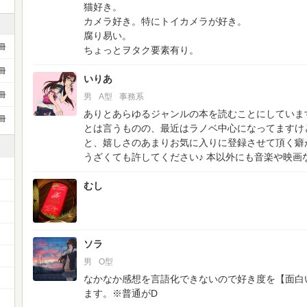
猫好き。
カメラ好き。特にトイカメラが好き。
腐り易い。
冊
ちょっとヲタク要素有り。
冊
いりあ
冊
男
A型
事務系
ありとあらゆるジャンルの本を読むことにしていま
冊
とは言うものの、最近はラノベ中心になってますけ
と、嬉しさのあまりお気に入りに登録させて頂く癖
うざくても許してください♪
本以外にも音楽や映画
むし
）
ソラ
男
O型
なかなか感想を言語化できないので好き度を【面白
ます。※普通がD