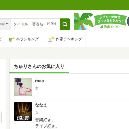
n和書
は
本ランキング
作家ランキング
ちゅり
さんのお気に入り
roco
13
女
ななえ
女
音楽好き。
ライブ好き。