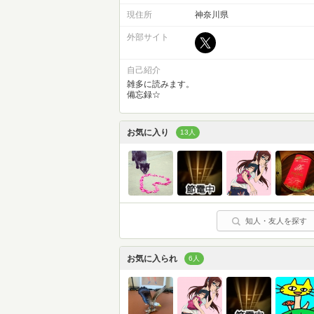
現住所
神奈川県
外部サイト
自己紹介
雑多に読みます。
備忘録☆
お気に入り
13人
知人・友人を探す
お気に入られ
6人