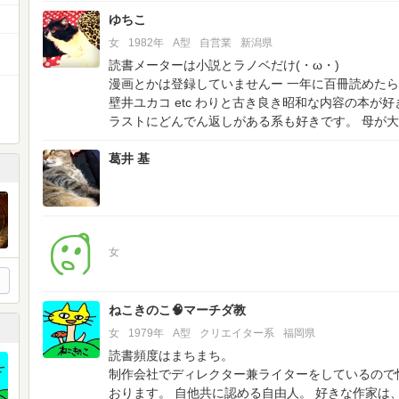
ゆちこ
女
1982年
A型
自営業
新潟県
読書メーターは小説とラノベだけ(・ω・)
漫画とかは登録していませんー
一年に百冊読めたら
壁井ユカコ etc
わりと古き良き昭和な内容の本が好
ラストにどんでん返しがある系も好きです。
母が大
葛井 基
女
ねこきのこ🧠マーチダ教
女
1979年
A型
クリエイター系
福岡県
読書頻度はまちまち。
制作会社でディレクター兼ライターをしているので
おります。
自他共に認める自由人。
好きな作家は