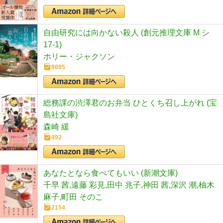
自由研究には向かない殺人 (創元推理文庫 M シ
17-1)
ホリー・ジャクソン
9895
総務課の渋澤君のお弁当 ひとくち召し上がれ (宝
島社文庫)
森崎 緩
492
あなたとなら食べてもいい (新潮文庫)
千早 茜,遠藤 彩見,田中 兆子,神田 茜,深沢 潮,柚木
麻子,町田 そのこ
2154