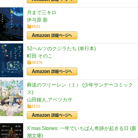
月まで三キロ
伊与原 新
6521
52ヘルツのクジラたち (単行本)
町田 そのこ
36376
葬送のフリーレン（１） (少年サンデーコミック
ス)
山田鐘人,アベツカサ
1133
X’mas Stories: 一年でいちばん奇跡が起きる日 (新
潮文庫)