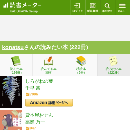
ログイン
新規登録
本を探
konatsu
さんの読みたい本 (222冊)
読んだ本
読んでる本
積読本
読みたい本
（166冊）
（0冊）
（2冊）
（222冊）
しろがねの葉
千早 茜
7006
貸本屋おせん
高瀬 乃一
947