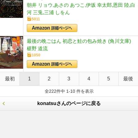
朝井 リョウ,あさの あつこ,伊坂 幸太郎,恩田 陸,白
河 三兎,三浦 しをん
5011
最後の晩ごはん 初恋と鮭の包み焼き (角川文庫)
椹野 道流
1050
最初
1
2
3
4
5
最後
全222件中 1-10 件を表示
konatsuさんのページに戻る