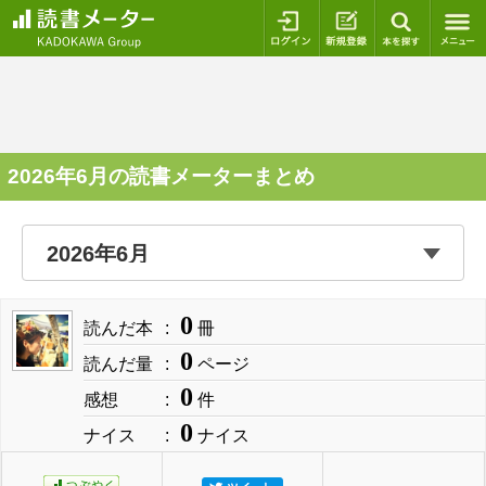
ログイン
新規登録
本を探
2026年6月の読書メーターまとめ
0
読んだ本
冊
0
読んだ量
ページ
0
感想
件
0
ナイス
ナイス