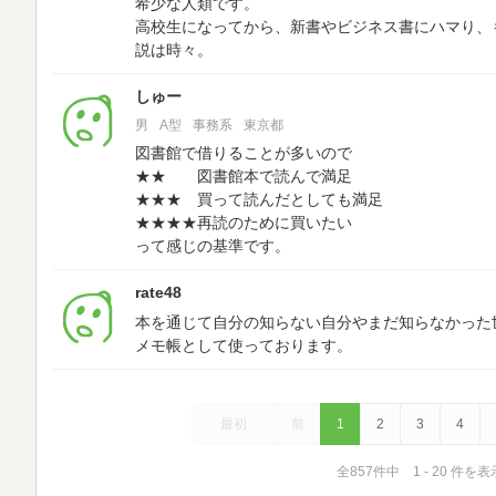
希少な人類です。
高校生になってから、新書やビジネス書にハマり、
説は時々。
しゅー
男
A型
事務系
東京都
図書館で借りることが多いので
★★ 図書館本で読んで満足
★★★ 買って読んだとしても満足
★★★★再読のために買いたい
って感じの基準です。
rate48
本を通じて自分の知らない自分やまだ知らなかった
メモ帳として使っております。
最初
前
1
2
3
4
全857件中 1 - 20 件を表