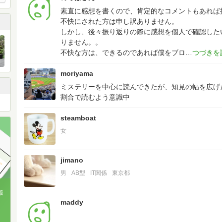
素直に感想を書くので、肯定的なコメントもあれば
不快にされた方は申し訳ありません。
しかし、後々振り返りの際に感想を個人で確認した
りません。。
不快な方は、できるのであれば僕をブロ
moriyama
ミステリーを中心に読んできたが、知見の幅を広げた
割合で読むよう意識中
steamboat
女
jimano
男
AB型
IT関係
東京都
版
maddy
、