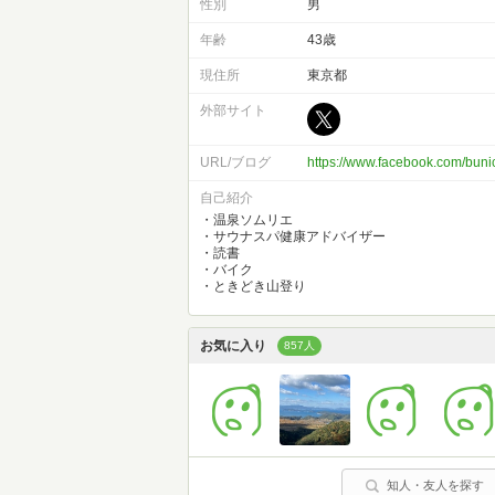
性別
男
年齢
43歳
現住所
東京都
外部サイト
URL/ブログ
https://www.facebook.com/bun
自己紹介
・温泉ソムリエ
・サウナスパ健康アドバイザー
・読書
・バイク
・ときどき山登り
お気に入り
857人
知人・友人を探す