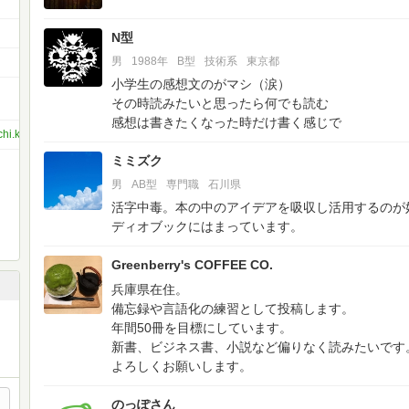
N型
男
1988年
B型
技術系
東京都
小学生の感想文のがマシ（涙）
その時読みたいと思ったら何でも読む
感想は書きたくなった時だけ書く感じで
ichi.kawamoto
ミミズク
男
AB型
専門職
石川県
活字中毒。本の中のアイデアを吸収し活用するのが
ディオブックにはまっています。
Greenberry's COFFEE CO.
兵庫県在住。
備忘録や言語化の練習として投稿します。
年間50冊を目標にしています。
新書、ビジネス書、小説など偏りなく読みたいです
よろしくお願いします。
のっぽさん