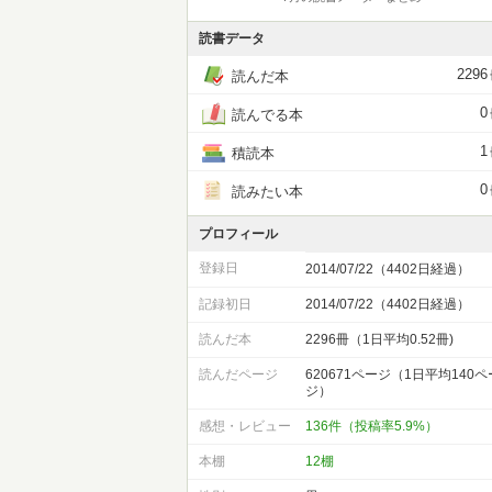
読書データ
2296
読んだ本
0
読んでる本
1
積読本
0
読みたい本
プロフィール
登録日
2014/07/22（4402日経過）
記録初日
2014/07/22（4402日経過）
読んだ本
2296冊（1日平均0.52冊)
読んだページ
620671ページ（1日平均140ペ
ジ）
感想・レビュー
136件（投稿率5.9%）
本棚
12棚