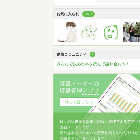
お気に入られ
197人
参加コミュニティ
1
みんなで決めた本を読んで語り合おう！
読書メーターの
読書管理
アプリ
詳しくはこちら
日々の読書量を簡単に記録・管理できるアプリ
読書メーターです。
新たな本との出会いや読書仲間とのつながりが
読書をもっと楽しくします。