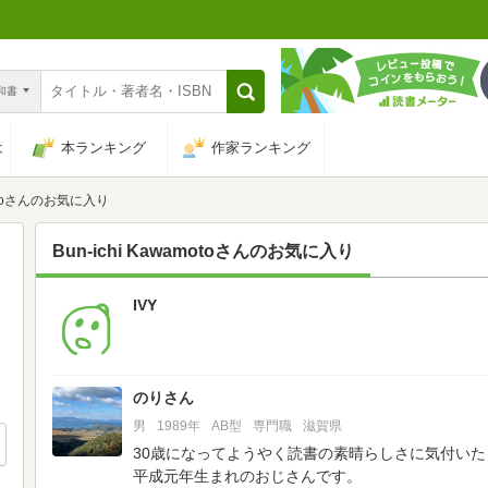
n和書
は
本ランキング
作家ランキング
amotoさんのお気に入り
Bun-ichi Kawamoto
さんのお気に入り
IVY
857
のりさん
男
1989年
AB型
専門職
滋賀県
30歳になってようやく読書の素晴らしさに気付いた
平成元年生まれのおじさんです。