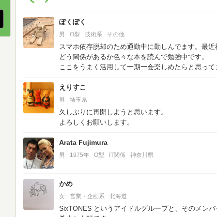
ぽくぽく
男
O型
技術系
その他
スマホ依存脱却のため通勤中に勤しんでます。最近
どう関係があるか色々な本を読んで勉強中です。
ここをうまく活用して一期一会楽しめたらと思って
えりすこ
男
埼玉県
久しぶりに再開しようと思います。
よろしくお願いします。
Arata Fujimura
男
1975年
O型
IT関係
神奈川県
かめ
女
営業・企画系
北海道
SixTONES というアイドルグループと、そのメ