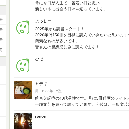
常に今日が人生で一番若い日と思い
新しい本に出会う日々を送っています。
冊
よっしー
2025年から読書スタート！
冊
2026年は150冊を目標に読んでいきたいと思います
冊
簡素なものが多いです。
皆さんの感想楽しみに読んでます！
冊
ひで
ヒデキ
男
1983年
A型
統合失調症の40代男性です。月に3冊程度のライト
ー
一般文芸を買って読んでいます。今後は、一般文芸
renon