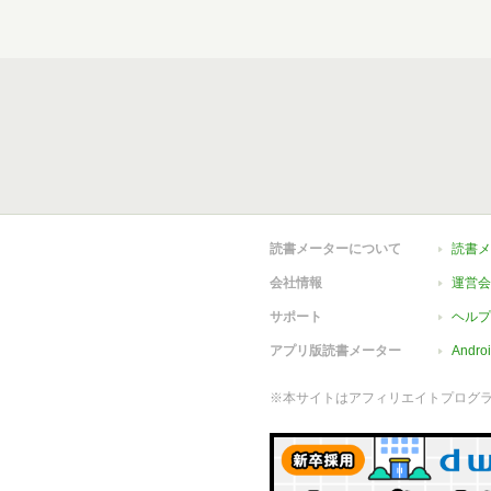
読書メーターについて
読書メ
会社情報
運営会
サポート
ヘルプ
アプリ版読書メーター
Andr
※本サイトはアフィリエイトプログ