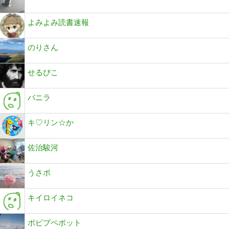
よみよみ読書速報
のりさん
せるぴこ
バニラ
キ♡リン☆か
佐治駿河
うさポ
キイロイネコ
ポピプペポット