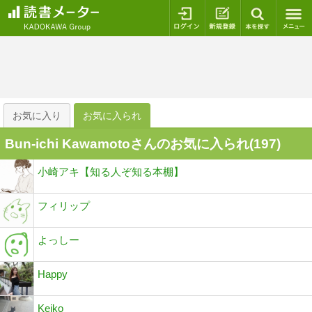
ログイン
新規登録
本を探
お気に入り
お気に入られ
Bun-ichi Kawamotoさんのお気に入られ(
197
)
小崎アキ【知る人ぞ知る本棚】
フィリップ
よっしー
Happy
Keiko