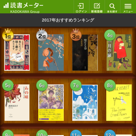
ログイン
新規登録
本を探
2017年おすすめランキング
1
2
3
4
位
位
位
位
スマートフォン版
パソコン版
利用規約
個人情報保護基本方針
5
6
7
8
位
位
位
位
Cookie等の利用に関するガイドライン
サイトアクセス情報の取得について
法人・プレスお問い合わせ
運営会社
※本サイトはアフィリエイトプログラムによる収益を得ていま
す
9
10
11
12