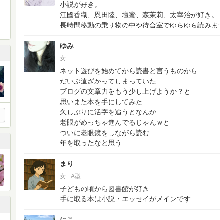
小説が好き。
江國香織、恩田陸、壇蜜、森茉莉、太宰治が好き。
長時間移動の乗り物の中や待合室でゆらゆら読みま
ゆみ
女
ネット遊びを始めてから読書と言うものから
だいぶ遠ざかってしまっていた
ブログの文章力をもう少し上げようか？と
思いまた本を手にしてみた
久しぶりに活字を追うとなんか
老眼がめっちゃ進んでるじゃんｗと
ついに老眼鏡をしながら読む
年を取ったなと思う
まり
女
A型
子どもの頃から図書館が好き
手に取る本は小説・エッセイがメインです
にこ