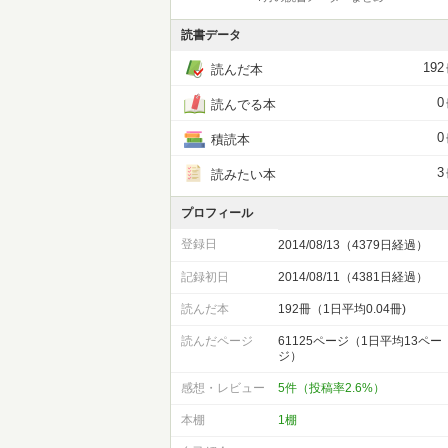
読書データ
192
読んだ本
0
読んでる本
0
積読本
3
読みたい本
プロフィール
登録日
2014/08/13（4379日経過）
記録初日
2014/08/11（4381日経過）
読んだ本
192冊（1日平均0.04冊)
読んだページ
61125ページ（1日平均13ペー
ジ）
感想・レビュー
5件（投稿率2.6%）
本棚
1棚