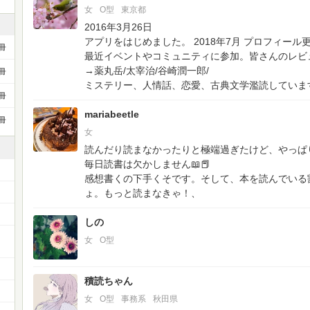
女
O型
東京都
2016年3月26日
アプリをはじめました。
2018年7月 プロフィール
冊
最近イベントやコミュニティに参加。皆さんのレビ
→薬丸岳/太宰治/谷崎潤一郎/
冊
ミステリー、人情話、恋愛、古典文学濫読していま
冊
mariabeetle
冊
女
読んだり読まなかったりと極端過ぎたけど、やっぱ
毎日読書は欠かしません📖📕
感想書くの下手くそです。そして、本を読んでいる
ょ。もっと読まなきゃ！、
しの
女
O型
積読ちゃん
女
O型
事務系
秋田県