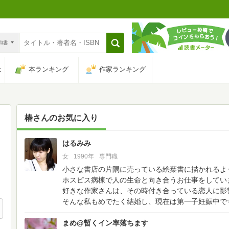
n和書
は
本ランキング
作家ランキング
椿
さんのお気に入り
はるみみ
8
女
1990年
専門職
小さな書店の片隅に売っている絵葉書に描かれるよ
ホスピス病棟で人の生命と向き合うお仕事をしてい
好きな作家さんは、その時付き合っている恋人に影
そんな私もめでたく結婚し、現在は第一子妊娠中で
まめ@暫くイン率落ちます