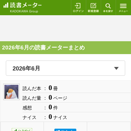
ログイン
新規登録
本を探
2026年6月の読書メーターまとめ
0
読んだ本
冊
0
読んだ量
ページ
0
感想
件
0
ナイス
ナイス