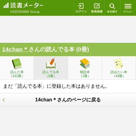
ログイン
新規登録
本を探
14chan＊
さんの読んでる本 (0冊)
読んだ本
読んでる本
積読本
読みたい本
（141冊）
（0冊）
（1冊）
（43冊）
まだ「読んでる本」に登録した本はありません。
14chan＊さんのページに戻る