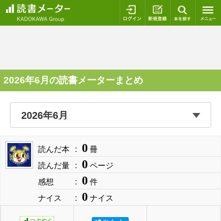
ログイン
新規登録
本を探
2026年6月の読書メーターまとめ
0
読んだ本
冊
0
読んだ量
ページ
0
感想
件
0
ナイス
ナイス