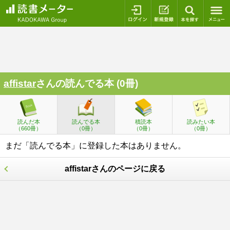
ログイン
新規登録
本を探
affistar
さんの読んでる本 (0冊)
読んだ本
読んでる本
積読本
読みたい本
（660冊）
（0冊）
（0冊）
（0冊）
まだ「読んでる本」に登録した本はありません。
affistarさんのページに戻る