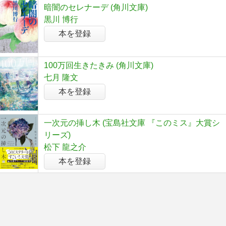
暗闇のセレナーデ (角川文庫)
黒川 博行
本を登録
100万回生きたきみ (角川文庫)
七月 隆文
本を登録
一次元の挿し木 (宝島社文庫 『このミス』大賞シ
リーズ)
松下 龍之介
本を登録