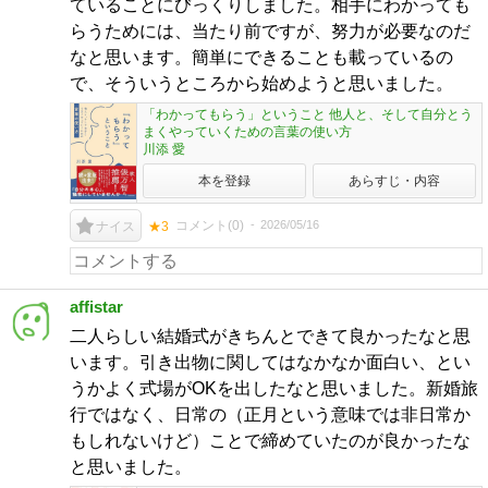
ていることにびっくりしました。相手にわかっても
らうためには、当たり前ですが、努力が必要なのだ
なと思います。簡単にできることも載っているの
で、そういうところから始めようと思いました。
「わかってもらう」ということ 他人と、そして自分とう
まくやっていくための言葉の使い方
川添 愛
本を登録
あらすじ・内容
コメント(
0
)
2026/05/16
ナイス
★3
affistar
二人らしい結婚式がきちんとできて良かったなと思
います。引き出物に関してはなかなか面白い、とい
うかよく式場がOKを出したなと思いました。新婚旅
行ではなく、日常の（正月という意味では非日常か
もしれないけど）ことで締めていたのが良かったな
と思いました。