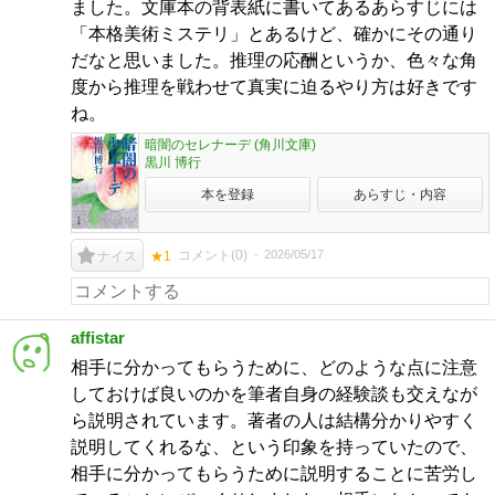
ました。文庫本の背表紙に書いてあるあらすじには
「本格美術ミステリ」とあるけど、確かにその通り
だなと思いました。推理の応酬というか、色々な角
度から推理を戦わせて真実に迫るやり方は好きです
ね。
暗闇のセレナーデ (角川文庫)
黒川 博行
本を登録
あらすじ・内容
コメント(
0
)
2026/05/17
ナイス
★1
affistar
相手に分かってもらうために、どのような点に注意
しておけば良いのかを筆者自身の経験談も交えなが
ら説明されています。著者の人は結構分かりやすく
説明してくれるな、という印象を持っていたので、
相手に分かってもらうために説明することに苦労し