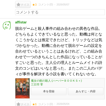
コメント(
0
)
2026/05/07
ナイス
★3
affistar
脱出ゲームと殺人事件の組み合わせの異色な作品。
どちらもよくできているなと思った。動機は何とな
くこうかなとは推定できたけど、トリックなどは気
づかなかった。動機に合わせて脱出ゲームの設定を
合わせているということはあるけれど、この組み合
わせで一つのきちんとした作品になっていることが
すごいと思った。主人公の理人とルームメイトの詩
文のコンビはいいなと思った。またこの二人のバデ
ィが事件を解決する小説を書いてくれないかな。
魔女の館の殺人 (ハーパーＢＯＯＫＳ＋)
三日市 零
本を登録
あらすじ・内容
コメント(
0
)
2026/05/04
ナイス
★6