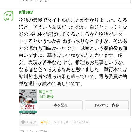
affistar
物語の最後でタイトルのことが分かりました。なる
ほど、そういう意味だったのか。自分とそっくりな
顔の溺死体が運ばれてくるところから物語がスター
トするというつかみはばっちりな本ですが、そのあ
との流れも面白かったです。城崎という探偵役も面
白いですね。基本はいい奴なんだと思います、多
分、表現が苦手なだけで。推理もお見事というか、
なるほど色々考えるなあと思いました。単行本では
鮎川哲也賞の選考結果も載っていて、選考委員の簡
単な選評が読めて楽しいです。
禁忌の子
山口 未桜
本を登録
あらすじ・内容
コメント(
0
)
2026/05/02
ナイス
★42