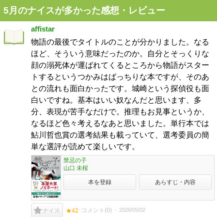
5月のナイスが多かった感想・レビュー
affistar
物語の最後でタイトルのことが分かりました。なる
ほど、そういう意味だったのか。自分とそっくりな
顔の溺死体が運ばれてくるところから物語がスター
トするというつかみはばっちりな本ですが、そのあ
との流れも面白かったです。城崎という探偵役も面
白いですね。基本はいい奴なんだと思います、多
分、表現が苦手なだけで。推理もお見事というか、
なるほど色々考えるなあと思いました。単行本では
鮎川哲也賞の選考結果も載っていて、選考委員の簡
単な選評が読めて楽しいです。
禁忌の子
山口 未桜
本を登録
あらすじ・内容
コメント(
0
)
2026/05/02
ナイス
★42