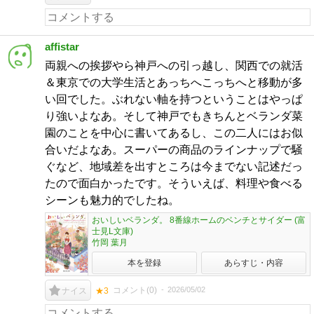
affistar
両親への挨拶やら神戸への引っ越し、関西での就活
＆東京での大学生活とあっちへこっちへと移動が多
い回でした。ぶれない軸を持つということはやっぱ
り強いよなあ。そして神戸でもきちんとベランダ菜
園のことを中心に書いてあるし、この二人にはお似
合いだよなあ。スーパーの商品のラインナップで騒
ぐなど、地域差を出すところは今までない記述だっ
たので面白かったです。そういえば、料理や食べる
シーンも魅力的でしたね。
おいしいベランダ。 8番線ホームのベンチとサイダー (富
士見L文庫)
竹岡 葉月
本を登録
あらすじ・内容
コメント(
0
)
2026/05/02
ナイス
★3