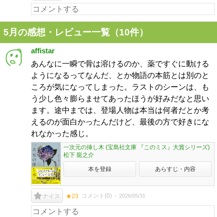
5月の感想・レビュー一覧（10件）
affistar
あんなに一瞬で骨は溶けるのか、薬ですぐに動ける
ようになるってなんだ、とか物語の本筋とは別のと
ころが気になってしまった。ラストのシーンは、も
う少し色々膨らませてあったほうが好みだなと思い
ます。途中までは、登場人物は本当は何者だとか考
えるのが面白かったんだけど、最後の方で好きにな
れなかった感じ。
一次元の挿し木 (宝島社文庫 『このミス』大賞シリーズ)
松下 龍之介
本を登録
あらすじ・内容
コメント(
0
)
2026/05/31
ナイス
★23