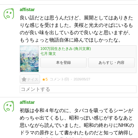
affistar
良い話だとは思うんだけど、展開としてはありきた
りな感じを受けました。美桜と光太のそばにいるも
のが良い味を出しているので良いなと思いますが、
もうちょっと物語自体に絡んでほしかったな。
100万回生きたきみ (角川文庫)
七月 隆文
本を登録
あらすじ・内容
コメント(
0
)
2026/05/27
ナイス
★5
affistar
初版は令和４年なのに、タバコを吸ってるシーンが
めっちゃ出てくるし、昭和っぽい感じがするなあと
思いながら読んでいました。昭和の終わりにNHKの
ドラマの原作として書かれたものだと知って納得し