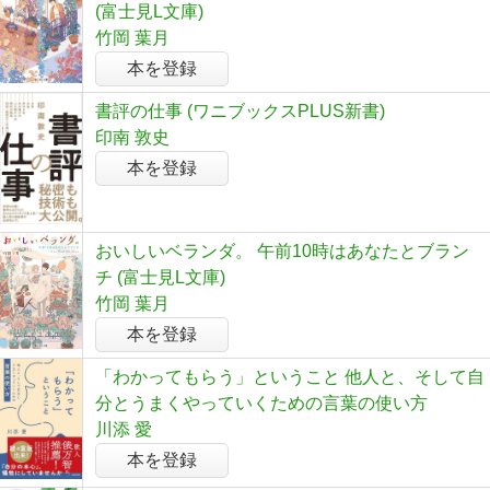
(富士見L文庫)
竹岡 葉月
本を登録
書評の仕事 (ワニブックスPLUS新書)
印南 敦史
本を登録
おいしいベランダ。 午前10時はあなたとブラン
チ (富士見L文庫)
竹岡 葉月
本を登録
「わかってもらう」ということ 他人と、そして自
分とうまくやっていくための言葉の使い方
川添 愛
本を登録