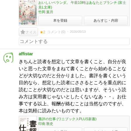
おいしいベランダ。 午前10時はあなたとブランチ (富士
見L文庫)
竹岡 葉月
本を登録
あらすじ・内容
コメント(
0
)
2026/05/13
ナイス
★2
affistar
きちんと読者を想定して文章を書くこと、自分が良
いと思った文章をまねて書くことから始めることな
どが大切なのだと分かりました。書評を書くという
目的なら、想定した読者にささるところを重点的に
読むことが大切なのだとは思いますが、そういう読
み方は実用書じゃないとしたくないなあ・・。お仕
事でする以上、報酬が絡むことは当然なのですが、
本は気軽に読みたいものです。
書評の仕事 (ワニブックスPLUS新書)
印南 敦史