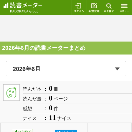
ログイン
新規登録
本を探
2026年6月の読書メーターまとめ
0
読んだ本
冊
0
読んだ量
ページ
0
感想
件
11
ナイス
ナイス