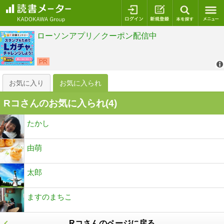
ログイン
新規登録
本を探
お気に入り
お気に入られ
Rコさんのお気に入られ(
4
)
たかし
由萌
太郎
ますのまちこ
Rコさんのページに戻る