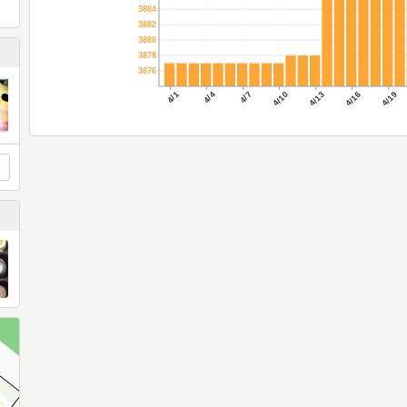
3884
3882
3880
3878
3876
4/1
4/4
4/7
4/10
4/13
4/16
4/19