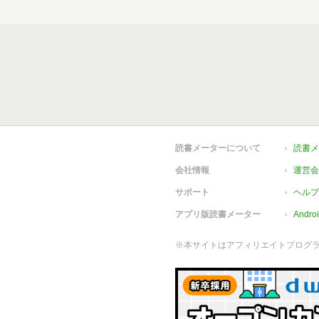
読書メーターについて
読書メ
会社情報
運営会
サポート
ヘルプ
アプリ版読書メーター
Andr
※本サイトはアフィリエイトプログ