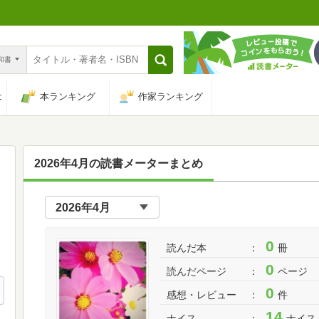
n和書
は
本ランキング
作家ランキング
2026年4月の読書メーターまとめ
0
読んだ本
冊
0
読んだページ
ページ
0
感想・レビュー
件
14
ナイス
ナイス