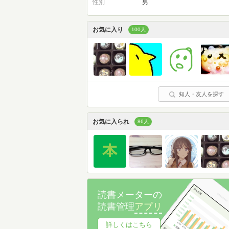
性別
男
お気に入り
100人
知人・友人を探す
お気に入られ
86人
読書メーターの
読書管理
アプリ
詳しくはこちら