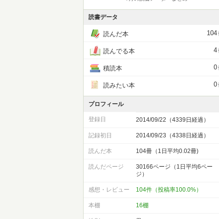
読書データ
104
読んだ本
4
読んでる本
0
積読本
0
読みたい本
プロフィール
登録日
2014/09/22（4339日経過）
記録初日
2014/09/23（4338日経過）
読んだ本
104冊（1日平均0.02冊)
読んだページ
30166ページ（1日平均6ペー
ジ）
感想・レビュー
104件（投稿率100.0%）
本棚
16棚