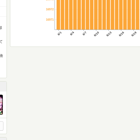
16972
16971
ま
6/1
6/4
6/7
6/10
6/13
6/16
6/19
て
物