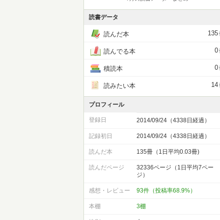
読書データ
135
読んだ本
0
読んでる本
0
積読本
14
読みたい本
プロフィール
登録日
2014/09/24（4338日経過）
記録初日
2014/09/24（4338日経過）
読んだ本
135冊（1日平均0.03冊)
読んだページ
32336ページ（1日平均7ペー
ジ）
感想・レビュー
93件（投稿率68.9%）
本棚
3棚