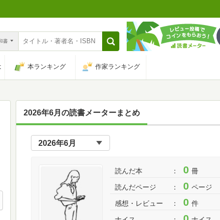
n和書
は
本ランキング
作家ランキング
2026年6月の読書メーターまとめ
0
読んだ本
冊
0
読んだページ
ページ
0
感想・レビュー
件
0
ナイス
ナイス