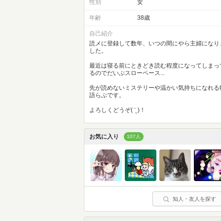
性別
女
年齢
38歳
自己紹介
読メに登録して数年、いつの間にやら主婦になり
した。
最近は寝る前にときどき読む程度になってしまっ
るのでだいぶスローペース...
先が読めないミステリーや温かい気持ちになれる
語らぶです。
よろしくどうぞ( ¨̮ )！
お気に入り
107人
知人・友人を探す