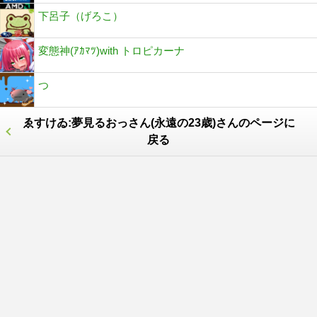
下呂子（げろこ）
変態神(ｱｶﾏﾂ)with トロピカーナ
つ
ゑすけゐ:夢見るおっさん(永遠の23歳)さんのページに
戻る