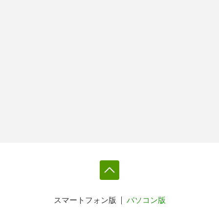
スマートフォン版
パソコン版