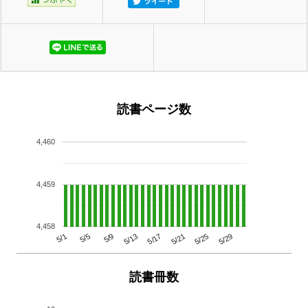
読書ページ数
4,460
4,459
4,458
5/29
5/25
5/21
5/17
5/13
5/9
5/5
5/1
読書冊数