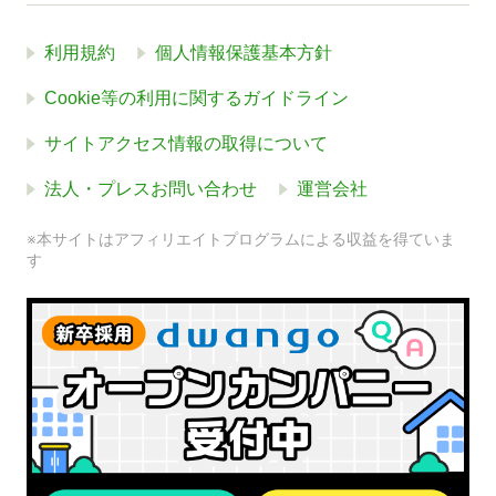
利用規約
個人情報保護基本方針
Cookie等の利用に関するガイドライン
サイトアクセス情報の取得について
法人・プレスお問い合わせ
運営会社
※本サイトはアフィリエイトプログラムによる収益を得ていま
す