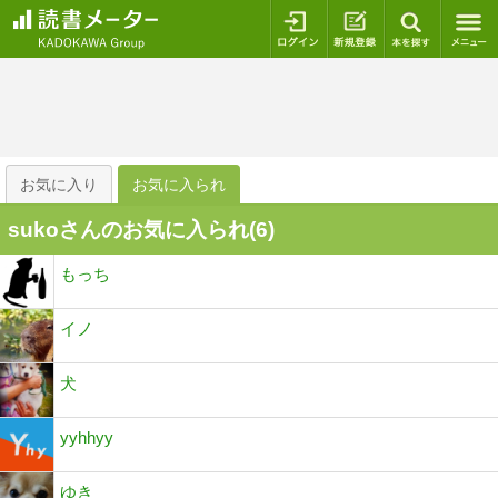
ログイン
新規登録
本を探
お気に入り
お気に入られ
sukoさんのお気に入られ(
6
)
もっち
イノ
犬
yyhhyy
ゆき