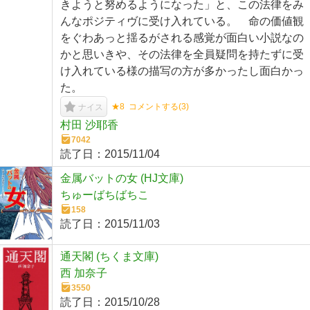
きようと努めるようになった」と、この法律をみ
んなポジティヴに受け入れている。 命の価値観
をぐわあっと揺るがされる感覚が面白い小説なの
かと思いきや、その法律を全員疑問を持たずに受
け入れている様の描写の方が多かったし面白かっ
た。
★8
コメントする(
3
)
ナイス
村田 沙耶香
7042
読了日：
2015/11/04
金属バットの女 (HJ文庫)
ちゅーばちばちこ
158
読了日：
2015/11/03
通天閣 (ちくま文庫)
西 加奈子
3550
読了日：
2015/10/28