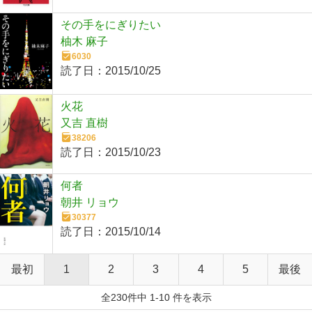
その手をにぎりたい
柚木 麻子
6030
読了日：
2015/10/25
火花
又吉 直樹
38206
読了日：
2015/10/23
何者
朝井 リョウ
30377
読了日：
2015/10/14
最初
1
2
3
4
5
最後
全230件中 1-10 件を表示