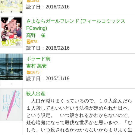
1542
読了日：
2016/02/16
さよならガールフレンド (フィールコミックス
FCswing)
高野 雀
578
読了日：
2016/02/16
ボラード病
吉村 萬壱
1675
読了日：
2015/11/19
殺人出産
人口が減りまくっているので、１０人産んだら
１人殺してもいいという法律が定められた日本、
という設定。 いつ殺されるかわからないので、
疑心暗鬼になって殺伐な世界かと思いきや、「む
しろ、いつ殺されるかわからないからよりよく生