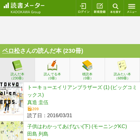
ログイン
新規登録
本を探
ペロ松
さんの読んだ本 (230冊)
読んだ本
読んでる本
積読本
読みたい本
（230冊）
（0冊）
（0冊）
（689冊）
トーキョーエイリアンブラザーズ (1) (ビッグコミ
ックス)
真造 圭伍
209
読了日：
2016/03/31
子供はわかってあげない(下) (モーニングKC)
田島 列島