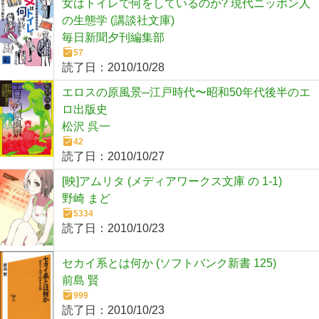
女はトイレで何をしているのか? 現代ニッポン人
の生態学 (講談社文庫)
毎日新聞夕刊編集部
57
読了日：
2010/10/28
エロスの原風景─江戸時代〜昭和50年代後半のエ
ロ出版史
松沢 呉一
42
読了日：
2010/10/27
[映]アムリタ (メディアワークス文庫 の 1-1)
野崎 まど
5334
読了日：
2010/10/23
セカイ系とは何か (ソフトバンク新書 125)
前島 賢
999
読了日：
2010/10/23