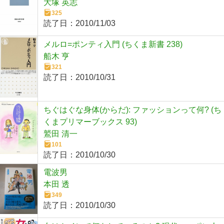
大塚 英志
325
読了日：
2010/11/03
メルロ=ポンティ入門 (ちくま新書 238)
船木 亨
321
読了日：
2010/10/31
ちぐはぐな身体(からだ): ファッションって何? (ち
くまプリマーブックス 93)
鷲田 清一
101
読了日：
2010/10/30
電波男
本田 透
349
読了日：
2010/10/30