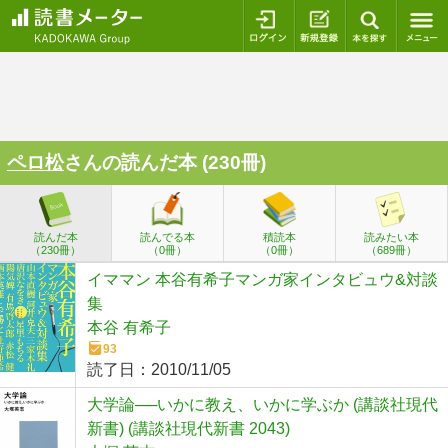
ログイン
新規登録
本を探
ペロ松
さんの読んだ本 (230冊)
読んだ本
読んでる本
積読本
読みたい本
（230冊）
（0冊）
（0冊）
（689冊）
イママン 本谷有希子マンガ家インタビュウ&対談
集
本谷 有希子
93
読了日：
2010/11/05
大学論──いかに教え、いかに学ぶか (講談社現代
新書) (講談社現代新書 2043)