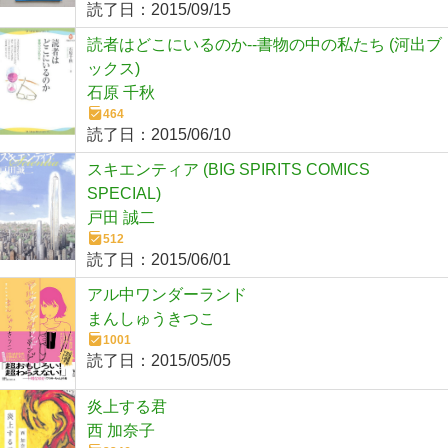
読了日：
2015/09/15
読者はどこにいるのか--書物の中の私たち (河出ブ
ックス)
石原 千秋
464
読了日：
2015/06/10
スキエンティア (BIG SPIRITS COMICS
SPECIAL)
戸田 誠二
512
読了日：
2015/06/01
アル中ワンダーランド
まんしゅうきつこ
1001
読了日：
2015/05/05
炎上する君
西 加奈子