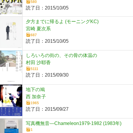
580
読了日：
2015/10/05
夕方までに帰るよ (モーニングKC)
宮崎 夏次系
687
読了日：
2015/10/05
しろいろの街の、その骨の体温の
村田 沙耶香
5111
読了日：
2015/09/30
地下の鳩
西 加奈子
1965
読了日：
2015/09/27
写真機無音―Chameleon1979-1982 (1983年)
1