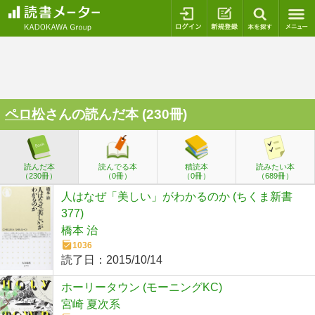
ログイン
新規登録
本を探
ペロ松
さんの読んだ本 (230冊)
読んだ本
読んでる本
積読本
読みたい本
（230冊）
（0冊）
（0冊）
（689冊）
人はなぜ「美しい」がわかるのか (ちくま新書
377)
橋本 治
1036
読了日：
2015/10/14
ホーリータウン (モーニングKC)
宮崎 夏次系