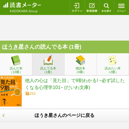
ログイン
新規登録
本を探
ほうき星
さんの読んでる本 (1冊)
読んだ本
読んでる本
積読本
読みたい本
（13冊）
（1冊）
（0冊）
（2冊）
他人の心は「見た目」で9割わかる! ~必ず試した
くなる心理学101~ (だいわ文庫)
221
ほうき星さんのページに戻る