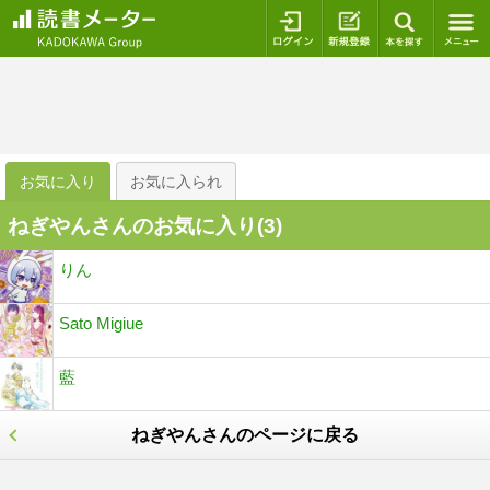
ログイン
新規登録
本を探
お気に入り
お気に入られ
ねぎやんさんのお気に入り(
3
)
りん
Sato Migiue
藍
ねぎやんさんのページに戻る