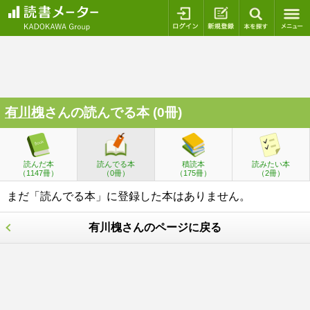
ログイン
新規登録
本を探
有川槐
さんの読んでる本 (0冊)
読んだ本
読んでる本
積読本
読みたい本
（1147冊）
（0冊）
（175冊）
（2冊）
まだ「読んでる本」に登録した本はありません。
有川槐さんのページに戻る