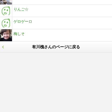
りんご☆
ゲロゲーロ
梅しそ
有川槐さんのページに戻る