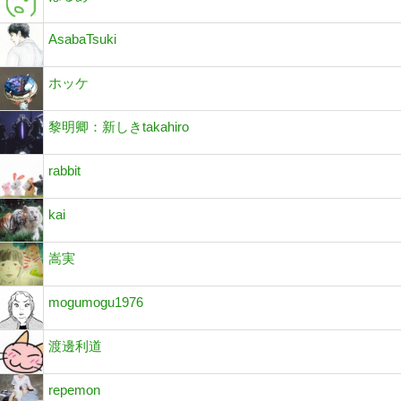
AsabaTsuki
ホッケ
黎明卿：新しきtakahiro
rabbit
kai
嵩実
mogumogu1976
渡邊利道
repemon