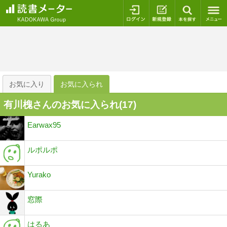
ログイン
新規登録
本を探
お気に入り
お気に入られ
有川槐さんのお気に入られ(
17
)
Earwax95
ルポルポ
Yurako
窓際
はるあ