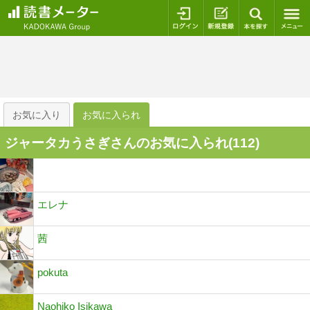
ログイン
新規登録
本を探
お気に入り
お気に入られ
ジャータカうさぎさんのお気に入られ(
112
)
エレナ
茜
pokuta
Naohiko Isikawa