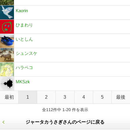
Kaorin
ひまわり
いとしん
シュンスケ
ハラペコ
MKSzk
最初
1
2
3
4
5
最後
全112件中 1-20 件を表示
ジャータカうさぎさんのページに戻る