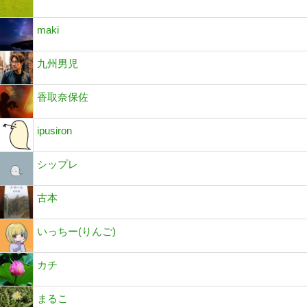
maki
九州男児
香取奈保佐
ipusiron
シップレ
古本
いっちー(りんご)
カチ
まるこ