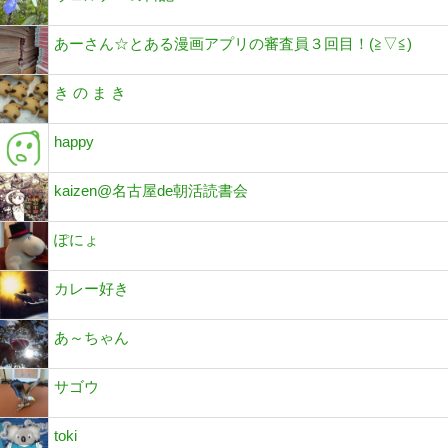
あーさん☆とある漫画アプリの審査員３回目！(⁠≧⁠▽⁠≦⁠)
き の ま き
happy
kaizen@名古屋de朝活読書会
ぽにょ
カレー好き
あ～ちゃん
サゴウ
toki