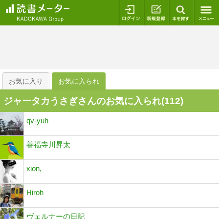
ログイン
新規登録
本を探
お気に入り
お気に入られ
ジャータカうさぎさんのお気に入られ(
112
)
qv-yuh
善福寺川昇太
xion,
Hiroh
ヴェルナーの日記