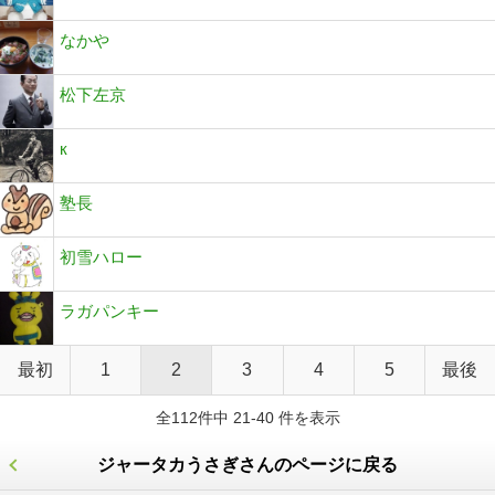
なかや
松下左京
к
塾長
初雪ハロー
ラガパンキー
最初
1
2
3
4
5
最後
全112件中 21-40 件を表示
ジャータカうさぎさんのページに戻る