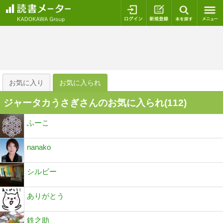
ログイン
新規登録
本を探
お気に入り
お気に入られ
ジャータカうさぎさんのお気に入られ(
112
)
ふーこ
nanako
シルビー
ありがとう
鉄之助