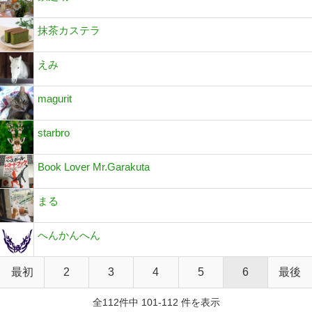
抹茶カステラ
えみ
magurit
starbro
Book Lover Mr.Garakuta
まる
へんかんへん
最初
2
3
4
5
6
最後
全112件中 101-112 件を表示