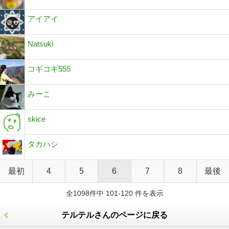
アイアイ
Natsuki
コギコギ555
みーこ
skice
タカハシ
最初
4
5
6
7
8
最後
全1098件中 101-120 件を表示
テルテルさんのページに戻る