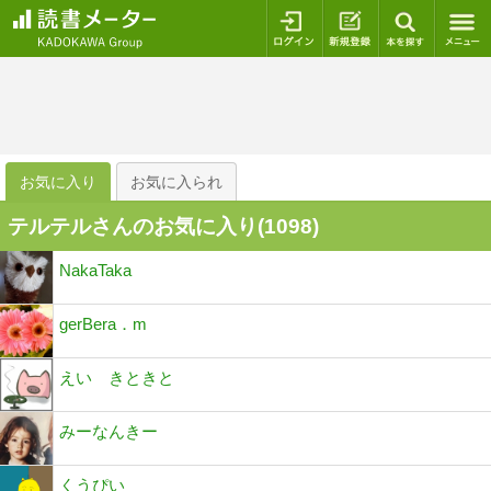
ログイン
新規登録
本を探
お気に入り
お気に入られ
テルテルさんのお気に入り(
1098
)
NakaTaka
gerBera．m
えい きときと
みーなんきー
くうぴい