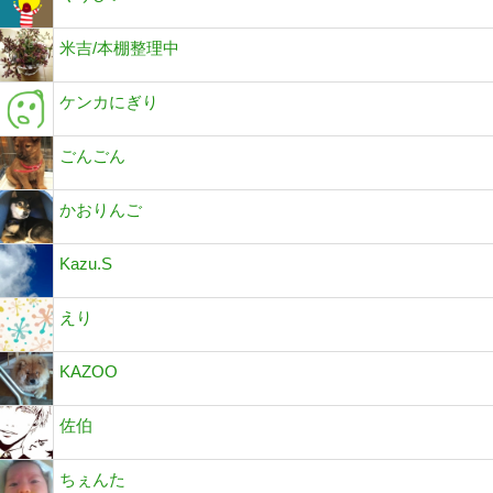
米吉/本棚整理中
ケンカにぎり
ごんごん
かおりんご
Kazu.S
えり
KAZOO
佐伯
ちぇんた